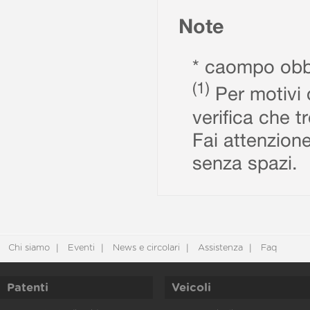
Note
* caompo obbl
(1)
Per motivi d
verifica che t
Fai attenzione
senza spazi.
Chi siamo
Eventi
News e circolari
Assistenza
Faq
Patenti
Veicoli