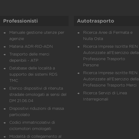
Professionisti
Autotrasporto
Manuale gestione utenze per
Ricerca Aree di Fermata e
agenzie
Nulla Osta
Materia ADR-RID-ADN
Ricerca Imprese Iscritte REN 
Autorizzate all'Esercizio della
Trasporto delle merci
Professione Trasporto
deperibili - ATP
Persone
Database delle località a
Ricerca Imprese iscritte REN 
supporto dei sistemi RDS
Autorizzate all'Esercizio della
TMC
Professione Trasporto Merci
Elenco dispositivi di ritenuta
Ricerca Servizi di Linea
stradale omologati ai sensi del
Interregionali
DM 21.06.04
Dispositivi riduzioni di massa
particolato
Codici immatricolativi di
ciclomotori omologati
Modalità di collegamento al