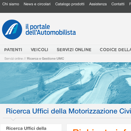
Chi siamo
News e circolari
Catalogo prodotti
Assistenza
Contatti
PATENTI
VEICOLI
SERVIZI ONLINE
CODICE DELL
Servizi online
//
Ricerca e Gestione UMC
Ricerca Uffici della Motorizzazione Civi
Ricerca Uffici della