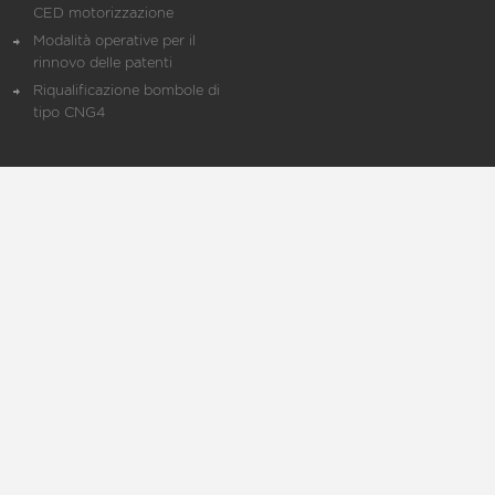
CED motorizzazione
Modalità operative per il
rinnovo delle patenti
Riqualificazione bombole di
tipo CNG4