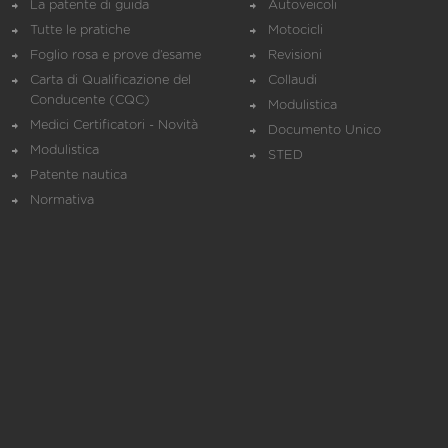
La patente di guida
Autoveicoli
Tutte le pratiche
Motocicli
Foglio rosa e prove d’esame
Revisioni
Carta di Qualificazione del
Collaudi
Conducente (CQC)
Modulistica
Medici Certificatori - Novità
Documento Unico
Modulistica
STED
Patente nautica
Normativa