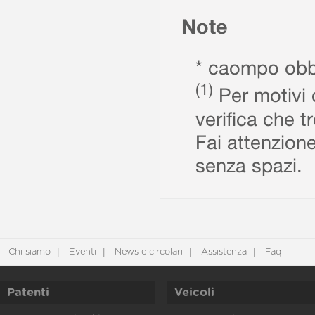
Note
* caompo obbl
(1)
Per motivi d
verifica che t
Fai attenzione
senza spazi.
Chi siamo
Eventi
News e circolari
Assistenza
Faq
Patenti
Veicoli