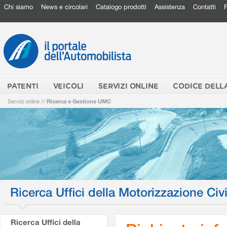
Chi siamo
News e circolari
Catalogo prodotti
Assistenza
Contatti
PATENTI
VEICOLI
SERVIZI ONLINE
CODICE DELL
Servizi online
//
Ricerca e Gestione UMC
Ricerca Uffici della Motorizzazione Civi
Ricerca Uffici della