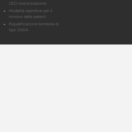
CED motorizzazione
Modalità operative per il
rinnovo delle patenti
Riqualificazione bombole di
tipo CNG4