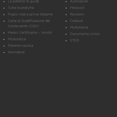
La patente di guida
Autoveicoli
Tutte le pratiche
Motocicli
Foglio rosa e prove d’esame
Revisioni
Carta di Qualificazione del
Collaudi
Conducente (CQC)
Modulistica
Medici Certificatori - Novità
Documento Unico
Modulistica
STED
Patente nautica
Normativa