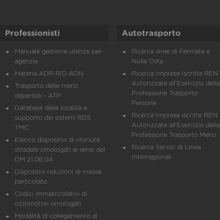
Professionisti
Autotrasporto
Manuale gestione utenze per
Ricerca Aree di Fermata e
agenzie
Nulla Osta
Materia ADR-RID-ADN
Ricerca Imprese Iscritte REN 
Autorizzate all'Esercizio della
Trasporto delle merci
Professione Trasporto
deperibili - ATP
Persone
Database delle località a
Ricerca Imprese iscritte REN 
supporto dei sistemi RDS
Autorizzate all'Esercizio della
TMC
Professione Trasporto Merci
Elenco dispositivi di ritenuta
Ricerca Servizi di Linea
stradale omologati ai sensi del
Interregionali
DM 21.06.04
Dispositivi riduzioni di massa
particolato
Codici immatricolativi di
ciclomotori omologati
Modalità di collegamento al