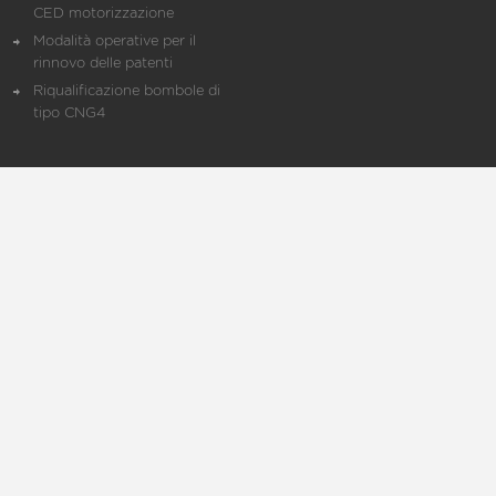
CED motorizzazione
Modalità operative per il
rinnovo delle patenti
Riqualificazione bombole di
tipo CNG4