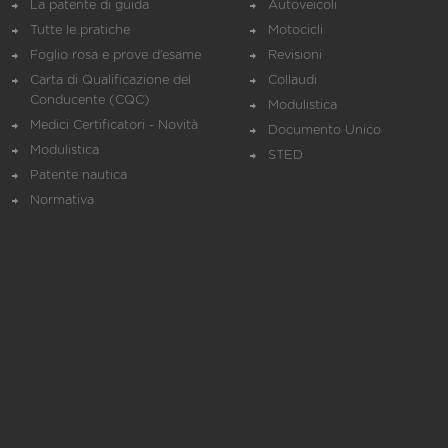
La patente di guida
Autoveicoli
Tutte le pratiche
Motocicli
Foglio rosa e prove d’esame
Revisioni
Carta di Qualificazione del
Collaudi
Conducente (CQC)
Modulistica
Medici Certificatori - Novità
Documento Unico
Modulistica
STED
Patente nautica
Normativa