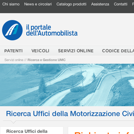
Chi siamo
News e circolari
Catalogo prodotti
Assistenza
Contatti
PATENTI
VEICOLI
SERVIZI ONLINE
CODICE DELL
Servizi online
//
Ricerca e Gestione UMC
Ricerca Uffici della Motorizzazione Civi
Ricerca Uffici della