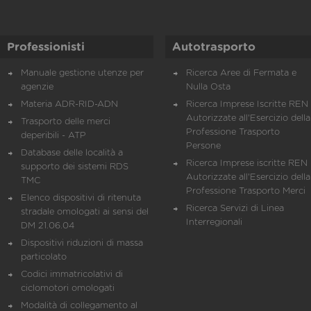
Professionisti
Autotrasporto
Manuale gestione utenze per
Ricerca Aree di Fermata e
agenzie
Nulla Osta
Materia ADR-RID-ADN
Ricerca Imprese Iscritte REN 
Autorizzate all'Esercizio della
Trasporto delle merci
Professione Trasporto
deperibili - ATP
Persone
Database delle località a
Ricerca Imprese iscritte REN 
supporto dei sistemi RDS
Autorizzate all'Esercizio della
TMC
Professione Trasporto Merci
Elenco dispositivi di ritenuta
Ricerca Servizi di Linea
stradale omologati ai sensi del
Interregionali
DM 21.06.04
Dispositivi riduzioni di massa
particolato
Codici immatricolativi di
ciclomotori omologati
Modalità di collegamento al