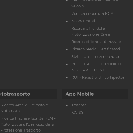
Verifica classe ambientale
veicolo
Verifica copertura RCA
Neopatentati
Ricerca Uffici della
Motorizzazione Civile
Ricerca officine autorizzate
Ricerca Medici Certificatori
Statistiche immatricolazioni
REGISTRO ELETTRONICO
NCC TAXI – RENT
RUI - Registro Unico Ispettori
utotrasporto
App Mobile
Ricerca Aree di Fermata e
iPatente
Nulla Osta
iCCISS
Ricerca Imprese Iscritte REN -
Autorizzate all'Esercizio della
Professione Trasporto