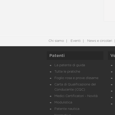
Chi siamo
Eventi
News e circolari
Patenti
Ve
La patente di guida
Tutte le pratiche
Foglio rosa e prove d’esame
Carta di Qualificazione del
Conducente (CQC)
Medici Certificatori - Novità
Modulistica
Patente nautica