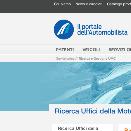
Chi siamo
News e circolari
Catalogo prod
PATENTI
VEICOLI
SERVIZI O
Servizi online
//
Ricerca e Gestione UMC
Ricerca Uffici della Mot
Ricerca Uffici della
Ri