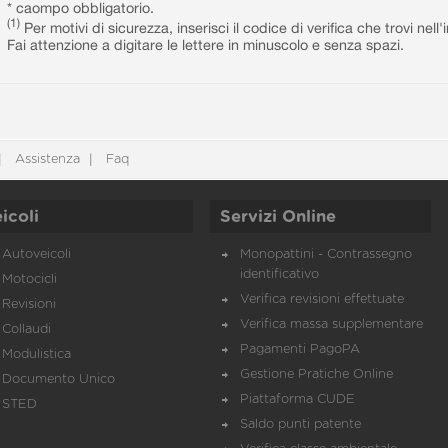
* caompo obbligatorio.
(1)
Per motivi di sicurezza, inserisci il codice di verifica che trovi nel
Fai attenzione a digitare le lettere in minuscolo e senza spazi.
Assistenza
Faq
icoli
Servizi Online
Autoveicoli
Monopattini - Contrassegno
identificativo
Motocicli
Verifica revisioni effettuate
Revisioni
Verifica massa supplementare
Collaudi
Pagamenti PagoPA
Modulistica
Gestione Pratiche Online
Documento Unico
Piattaforma CUDE
STED
Saldo punti patente