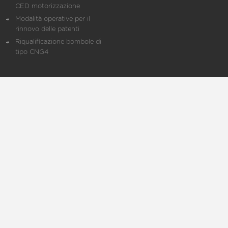
CED motorizzazione
Modalità operative per il
rinnovo delle patenti
Riqualificazione bombole di
tipo CNG4