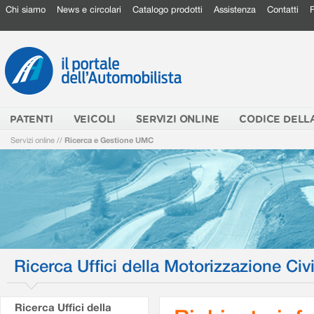
Chi siamo
News e circolari
Catalogo prodotti
Assistenza
Contatti
PATENTI
VEICOLI
SERVIZI ONLINE
CODICE DELL
Servizi online
//
Ricerca e Gestione UMC
Ricerca Uffici della Motorizzazione Civi
Ricerca Uffici della