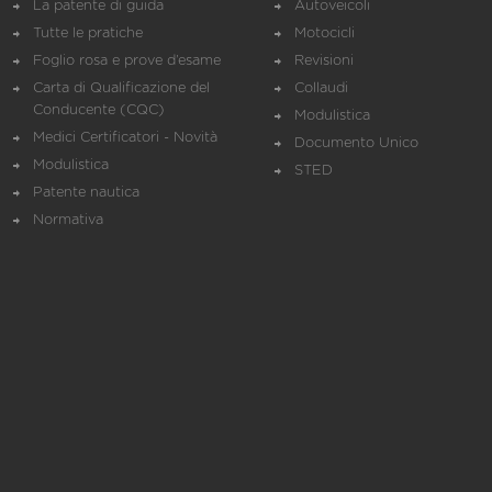
La patente di guida
Autoveicoli
Tutte le pratiche
Motocicli
Foglio rosa e prove d’esame
Revisioni
Carta di Qualificazione del
Collaudi
Conducente (CQC)
Modulistica
Medici Certificatori - Novità
Documento Unico
Modulistica
STED
Patente nautica
Normativa