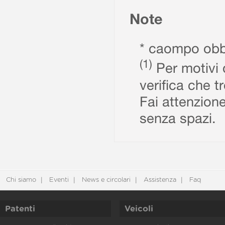
Note
* caompo obbl
(1)
Per motivi d
verifica che t
Fai attenzione
senza spazi.
Chi siamo
Eventi
News e circolari
Assistenza
Faq
Patenti
Veicoli