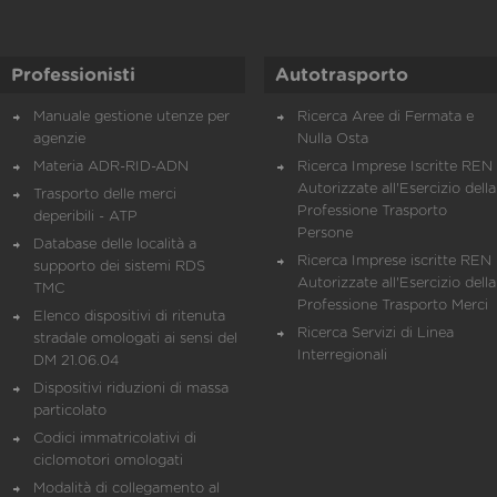
Professionisti
Autotrasporto
Manuale gestione utenze per
Ricerca Aree di Fermata e
agenzie
Nulla Osta
Materia ADR-RID-ADN
Ricerca Imprese Iscritte REN 
Autorizzate all'Esercizio della
Trasporto delle merci
Professione Trasporto
deperibili - ATP
Persone
Database delle località a
Ricerca Imprese iscritte REN 
supporto dei sistemi RDS
Autorizzate all'Esercizio della
TMC
Professione Trasporto Merci
Elenco dispositivi di ritenuta
Ricerca Servizi di Linea
stradale omologati ai sensi del
Interregionali
DM 21.06.04
Dispositivi riduzioni di massa
particolato
Codici immatricolativi di
ciclomotori omologati
Modalità di collegamento al