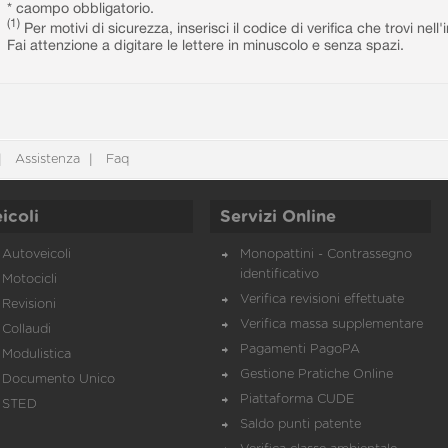
* caompo obbligatorio.
(1)
Per motivi di sicurezza, inserisci il codice di verifica che trovi nel
Fai attenzione a digitare le lettere in minuscolo e senza spazi.
Assistenza
Faq
icoli
Servizi Online
Autoveicoli
Monopattini - Contrassegno
identificativo
Motocicli
Verifica revisioni effettuate
Revisioni
Verifica massa supplementare
Collaudi
Pagamenti PagoPA
Modulistica
Gestione Pratiche Online
Documento Unico
Piattaforma CUDE
STED
Saldo punti patente