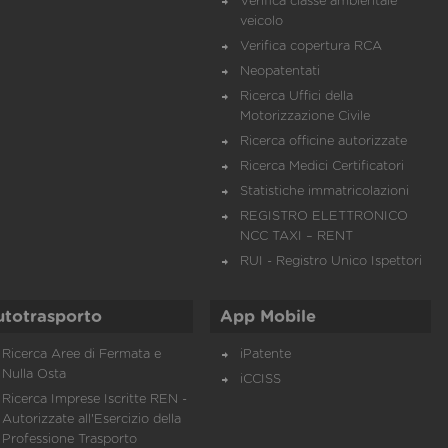
Verifica classe ambientale
veicolo
Verifica copertura RCA
Neopatentati
Ricerca Uffici della
Motorizzazione Civile
Ricerca officine autorizzate
Ricerca Medici Certificatori
Statistiche immatricolazioni
REGISTRO ELETTRONICO
NCC TAXI – RENT
RUI - Registro Unico Ispettori
utotrasporto
App Mobile
Ricerca Aree di Fermata e
iPatente
Nulla Osta
iCCISS
Ricerca Imprese Iscritte REN -
Autorizzate all'Esercizio della
Professione Trasporto