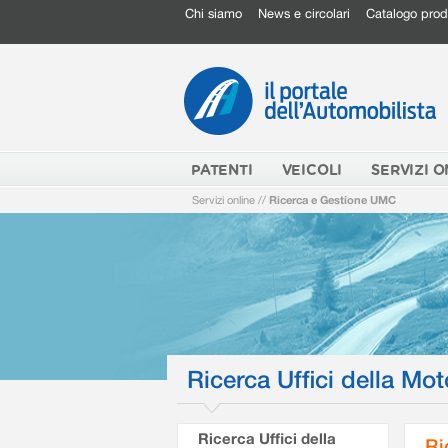
Chi siamo
News e circolari
Catalogo prod
PATENTI
VEICOLI
SERVIZI O
Servizi online
//
Ricerca e Gestione UMC
Ricerca Uffici della Mot
Ricerca Uffici della
Ri