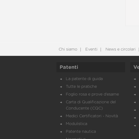
Chi siamo
Eventi
News e circolari
Patenti
Ve
La patente di guida
Tutte le pratiche
Foglio rosa e prove d’esame
Carta di Qualificazione del
Conducente (CQC)
Medici Certificatori - Novità
Modulistica
Patente nautica