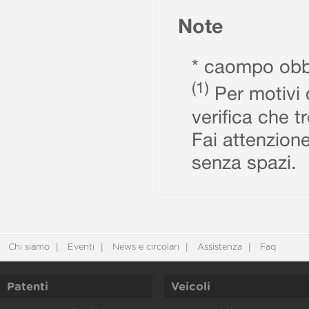
Note
* caompo obbl
(1)
Per motivi d
verifica che t
Fai attenzione
senza spazi.
Chi siamo
Eventi
News e circolari
Assistenza
Faq
Patenti
Veicoli