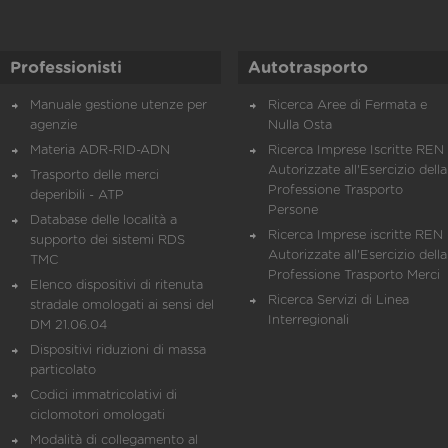
Professionisti
Autotrasporto
Manuale gestione utenze per
Ricerca Aree di Fermata e
agenzie
Nulla Osta
Materia ADR-RID-ADN
Ricerca Imprese Iscritte REN 
Autorizzate all'Esercizio della
Trasporto delle merci
Professione Trasporto
deperibili - ATP
Persone
Database delle località a
Ricerca Imprese iscritte REN 
supporto dei sistemi RDS
Autorizzate all'Esercizio della
TMC
Professione Trasporto Merci
Elenco dispositivi di ritenuta
Ricerca Servizi di Linea
stradale omologati ai sensi del
Interregionali
DM 21.06.04
Dispositivi riduzioni di massa
particolato
Codici immatricolativi di
ciclomotori omologati
Modalità di collegamento al