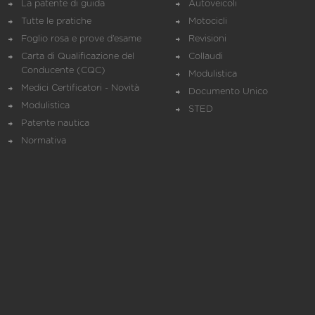
La patente di guida
Autoveicoli
Tutte le pratiche
Motocicli
Foglio rosa e prove d’esame
Revisioni
Carta di Qualificazione del
Collaudi
Conducente (CQC)
Modulistica
Medici Certificatori - Novità
Documento Unico
Modulistica
STED
Patente nautica
Normativa