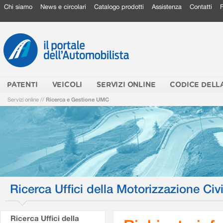
Chi siamo
News e circolari
Catalogo prodotti
Assistenza
Contatti
PATENTI
VEICOLI
SERVIZI ONLINE
CODICE DELL
Servizi online
//
Ricerca e Gestione UMC
Ricerca Uffici della Motorizzazione Civi
Ricerca Uffici della