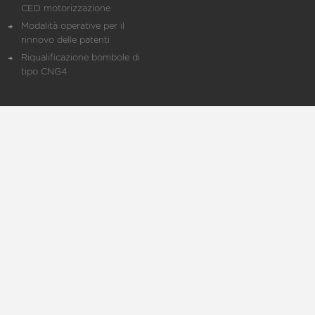
CED motorizzazione
Modalità operative per il
rinnovo delle patenti
Riqualificazione bombole di
tipo CNG4