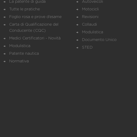
La patente di guida
Autoveicoli
Tutte le pratiche
Motocicli
Foglio rosa e prove d’esame
Revisioni
Carta di Qualificazione del
Collaudi
Conducente (CQC)
Modulistica
Medici Certificatori - Novità
Documento Unico
Modulistica
STED
Patente nautica
Normativa