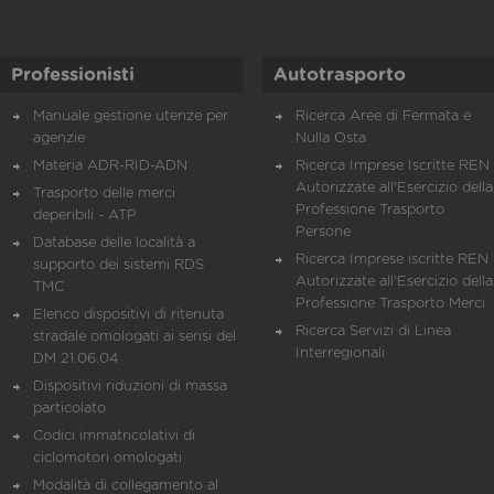
Professionisti
Autotrasporto
Manuale gestione utenze per
Ricerca Aree di Fermata e
agenzie
Nulla Osta
Materia ADR-RID-ADN
Ricerca Imprese Iscritte REN 
Autorizzate all'Esercizio della
Trasporto delle merci
Professione Trasporto
deperibili - ATP
Persone
Database delle località a
Ricerca Imprese iscritte REN 
supporto dei sistemi RDS
Autorizzate all'Esercizio della
TMC
Professione Trasporto Merci
Elenco dispositivi di ritenuta
Ricerca Servizi di Linea
stradale omologati ai sensi del
Interregionali
DM 21.06.04
Dispositivi riduzioni di massa
particolato
Codici immatricolativi di
ciclomotori omologati
Modalità di collegamento al