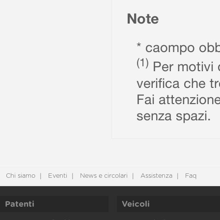
Note
* caompo obbl
(1)
Per motivi d
verifica che t
Fai attenzione
senza spazi.
Chi siamo
Eventi
News e circolari
Assistenza
Faq
Patenti
Veicoli