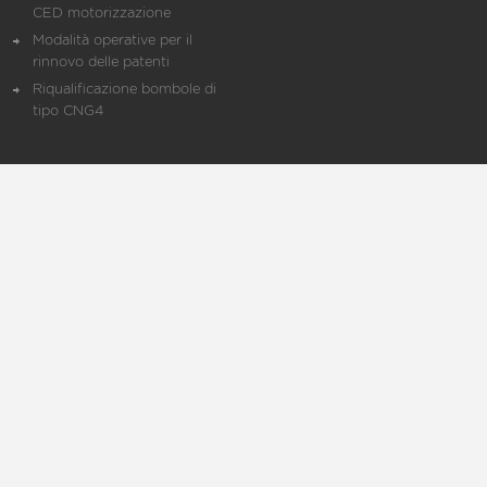
CED motorizzazione
Modalità operative per il
rinnovo delle patenti
Riqualificazione bombole di
tipo CNG4