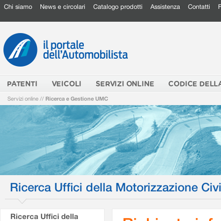
Chi siamo
News e circolari
Catalogo prodotti
Assistenza
Contatti
PATENTI
VEICOLI
SERVIZI ONLINE
CODICE DELL
Servizi online
//
Ricerca e Gestione UMC
Ricerca Uffici della Motorizzazione Civi
Ricerca Uffici della