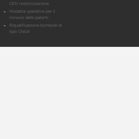
CED motorizzazione
Modalità operative per il
rinnovo delle patenti
Riqualificazione bombole di
tipo CNG4