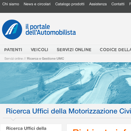
Chi siamo
News e circolari
Catalogo prodotti
Assistenza
Contatti
PATENTI
VEICOLI
SERVIZI ONLINE
CODICE DELL
Servizi online
//
Ricerca e Gestione UMC
Ricerca Uffici della Motorizzazione Civi
Ricerca Uffici della