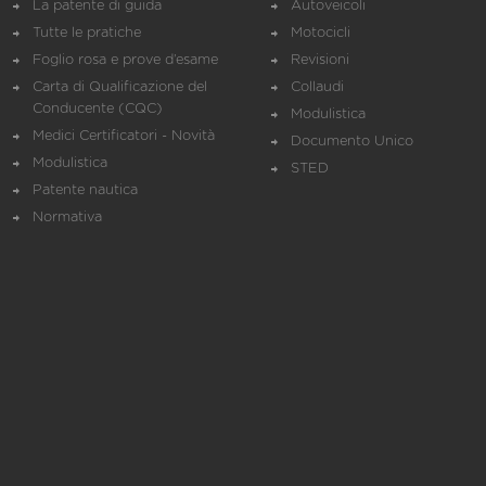
La patente di guida
Autoveicoli
Tutte le pratiche
Motocicli
Foglio rosa e prove d’esame
Revisioni
Carta di Qualificazione del
Collaudi
Conducente (CQC)
Modulistica
Medici Certificatori - Novità
Documento Unico
Modulistica
STED
Patente nautica
Normativa