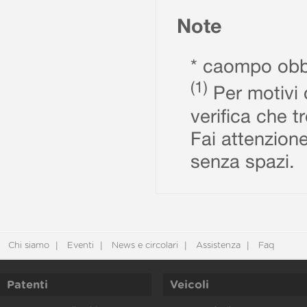
Note
* caompo obbl
(1)
Per motivi d
verifica che t
Fai attenzione
senza spazi.
Chi siamo
Eventi
News e circolari
Assistenza
Faq
Patenti
Veicoli