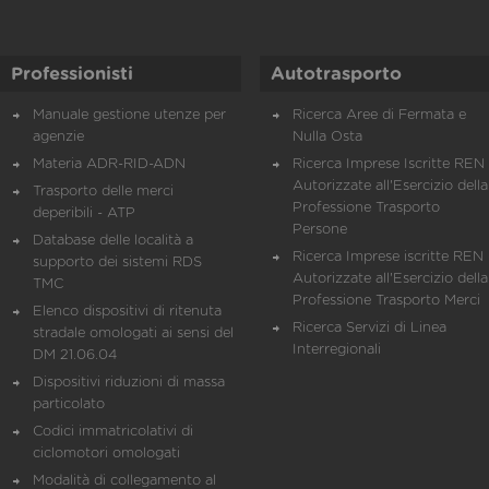
Professionisti
Autotrasporto
Manuale gestione utenze per
Ricerca Aree di Fermata e
agenzie
Nulla Osta
Materia ADR-RID-ADN
Ricerca Imprese Iscritte REN 
Autorizzate all'Esercizio della
Trasporto delle merci
Professione Trasporto
deperibili - ATP
Persone
Database delle località a
Ricerca Imprese iscritte REN 
supporto dei sistemi RDS
Autorizzate all'Esercizio della
TMC
Professione Trasporto Merci
Elenco dispositivi di ritenuta
Ricerca Servizi di Linea
stradale omologati ai sensi del
Interregionali
DM 21.06.04
Dispositivi riduzioni di massa
particolato
Codici immatricolativi di
ciclomotori omologati
Modalità di collegamento al