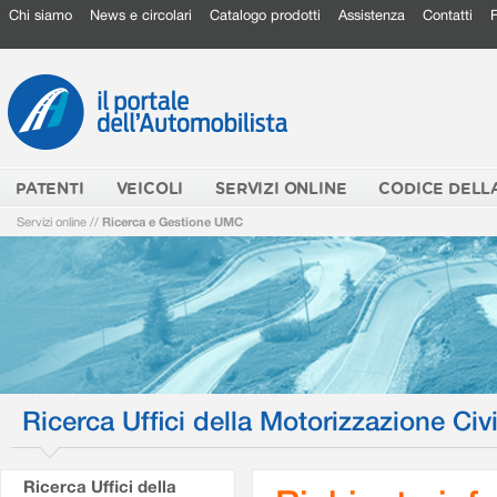
Chi siamo
News e circolari
Catalogo prodotti
Assistenza
Contatti
PATENTI
VEICOLI
SERVIZI ONLINE
CODICE DELL
Servizi online
//
Ricerca e Gestione UMC
Ricerca Uffici della Motorizzazione Civi
Ricerca Uffici della