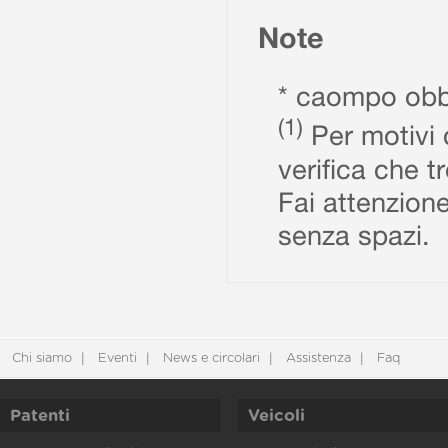
Note
* caompo obbl
(1)
Per motivi d
verifica che t
Fai attenzione
senza spazi.
Chi siamo
Eventi
News e circolari
Assistenza
Faq
Patenti
Veicoli