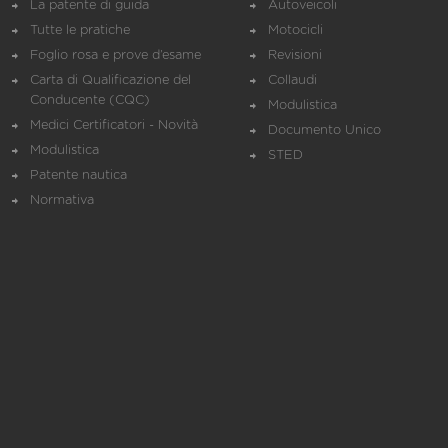
La patente di guida
Autoveicoli
Tutte le pratiche
Motocicli
Foglio rosa e prove d’esame
Revisioni
Carta di Qualificazione del
Collaudi
Conducente (CQC)
Modulistica
Medici Certificatori - Novità
Documento Unico
Modulistica
STED
Patente nautica
Normativa