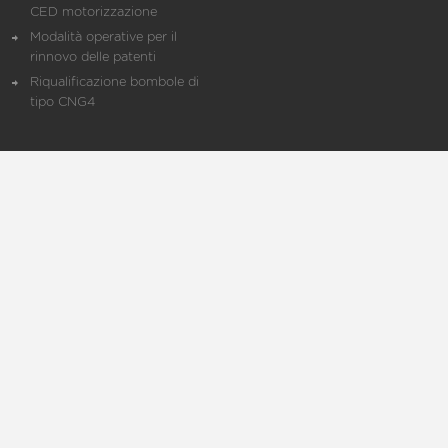
CED motorizzazione
Modalità operative per il
rinnovo delle patenti
Riqualificazione bombole di
tipo CNG4