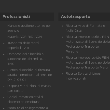
Professionisti
Autotrasporto
Manuale gestione utenze per
Ricerca Aree di Fermata e
agenzie
Nulla Osta
Materia ADR-RID-ADN
Ricerca Imprese Iscritte REN 
Autorizzate all'Esercizio della
Trasporto delle merci
Professione Trasporto
deperibili - ATP
Persone
Database delle località a
Ricerca Imprese iscritte REN 
supporto dei sistemi RDS
Autorizzate all'Esercizio della
TMC
Professione Trasporto Merci
Elenco dispositivi di ritenuta
Ricerca Servizi di Linea
stradale omologati ai sensi del
Interregionali
DM 21.06.04
Dispositivi riduzioni di massa
particolato
Codici immatricolativi di
ciclomotori omologati
Modalità di collegamento al