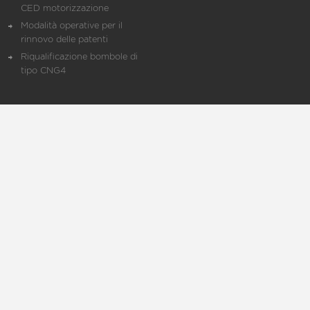
CED motorizzazione
Modalità operative per il
rinnovo delle patenti
Riqualificazione bombole di
tipo CNG4