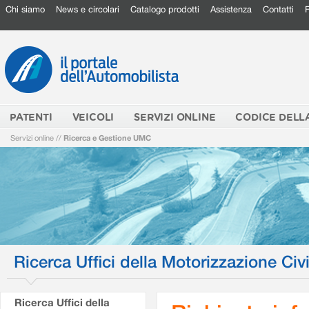
Chi siamo
News e circolari
Catalogo prodotti
Assistenza
Contatti
PATENTI
VEICOLI
SERVIZI ONLINE
CODICE DELL
Servizi online
//
Ricerca e Gestione UMC
Ricerca Uffici della Motorizzazione Civi
Ricerca Uffici della