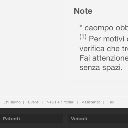
Note
* caompo obbl
(1)
Per motivi d
verifica che t
Fai attenzione
senza spazi.
Chi siamo
Eventi
News e circolari
Assistenza
Faq
Patenti
Veicoli