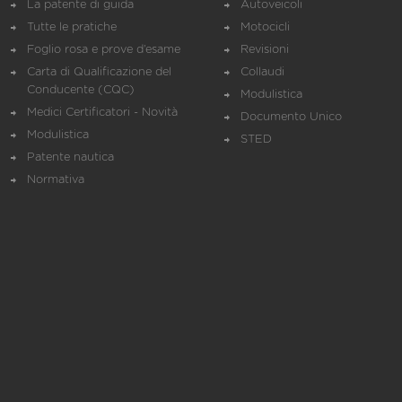
La patente di guida
Autoveicoli
Tutte le pratiche
Motocicli
Foglio rosa e prove d’esame
Revisioni
Carta di Qualificazione del
Collaudi
Conducente (CQC)
Modulistica
Medici Certificatori - Novità
Documento Unico
Modulistica
STED
Patente nautica
Normativa