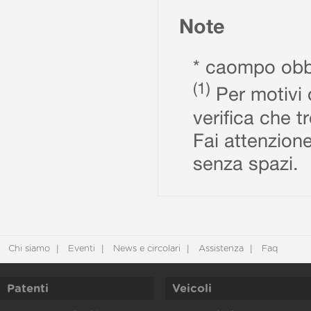
Note
* caompo obbl
(1)
Per motivi d
verifica che t
Fai attenzione
senza spazi.
Chi siamo
Eventi
News e circolari
Assistenza
Faq
Patenti
Veicoli