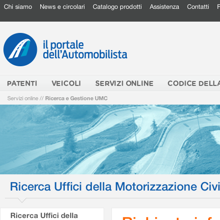
Chi siamo
News e circolari
Catalogo prodotti
Assistenza
Contatti
PATENTI
VEICOLI
SERVIZI ONLINE
CODICE DELL
Servizi online
//
Ricerca e Gestione UMC
Ricerca Uffici della Motorizzazione Civi
Ricerca Uffici della