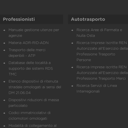
Professionisti
Autotrasporto
Manuale gestione utenze per
Ricerca Aree di Fermata e
agenzie
Nulla Osta
Materia ADR-RID-ADN
Ricerca Imprese Iscritte REN 
Autorizzate all'Esercizio della
Trasporto delle merci
Professione Trasporto
deperibili - ATP
Persone
Database delle località a
Ricerca Imprese iscritte REN 
supporto dei sistemi RDS
Autorizzate all'Esercizio della
TMC
Professione Trasporto Merci
Elenco dispositivi di ritenuta
Ricerca Servizi di Linea
stradale omologati ai sensi del
Interregionali
DM 21.06.04
Dispositivi riduzioni di massa
particolato
Codici immatricolativi di
ciclomotori omologati
Modalità di collegamento al