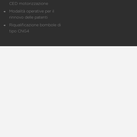
CED motorizzazione
Modalità operative per il
rinnovo delle patenti
Riqualificazione bombole di
tipo CNG4