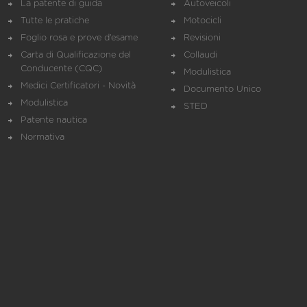
La patente di guida
Autoveicoli
Tutte le pratiche
Motocicli
Foglio rosa e prove d’esame
Revisioni
Carta di Qualificazione del
Collaudi
Conducente (CQC)
Modulistica
Medici Certificatori - Novità
Documento Unico
Modulistica
STED
Patente nautica
Normativa