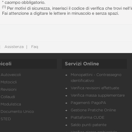
* caompo obbligatorio.
(1)
Per motivi di sicurezza, inserisci il codice di verifica che trovi nel
Fai attenzione a digitare le lettere in minuscolo e senza spazi.
Assistenza
Faq
icoli
Servizi Online
Autoveicoli
Monopattini - Contrassegno
identificativo
Motocicli
Verifica revisioni effettuate
Revisioni
Verifica massa supplementare
Collaudi
Pagamenti PagoPA
Modulistica
Gestione Pratiche Online
Documento Unico
Piattaforma CUDE
STED
Saldo punti patente