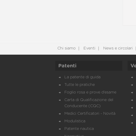
Chi siamo
Eventi
News e circolari
Patenti
Ve
La patente di guida
Tutte le pratiche
Foglio rosa e prove d’esame
Carta di Qualificazione del
Conducente (CQC)
Medici Certificatori - Novità
Modulistica
Patente nautica