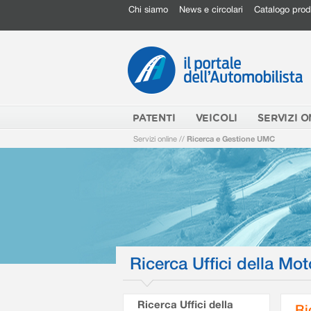
Chi siamo
News e circolari
Catalogo prod
PATENTI
VEICOLI
SERVIZI O
Servizi online
//
Ricerca e Gestione UMC
Ricerca Uffici della Mot
Ricerca Uffici della
Ri