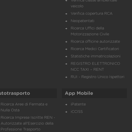
Verifica classe ambientale
veicolo
Verifica copertura RCA
Neopatentati
Ricerca Uffici della
Motorizzazione Civile
Ricerca officine autorizzate
Ricerca Medici Certificatori
Statistiche immatricolazioni
REGISTRO ELETTRONICO
NCC TAXI – RENT
RUI - Registro Unico Ispettori
utotrasporto
App Mobile
Ricerca Aree di Fermata e
iPatente
Nulla Osta
iCCISS
Ricerca Imprese Iscritte REN -
Autorizzate all'Esercizio della
Professione Trasporto