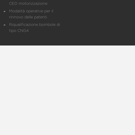
CED motorizzazione
Modalità operative per il
rinnovo delle patenti
Riqualificazione bombole di
tipo CNG4