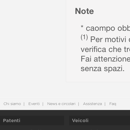
Note
* caompo obbl
(1)
Per motivi d
verifica che t
Fai attenzione
senza spazi.
Chi siamo
Eventi
News e circolari
Assistenza
Faq
Patenti
Veicoli