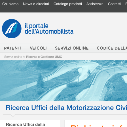
Chi siamo
News e circolari
Catalogo prodotti
Assistenza
Contatti
PATENTI
VEICOLI
SERVIZI ONLINE
CODICE DELL
Servizi online
//
Ricerca e Gestione UMC
Ricerca Uffici della Motorizzazione Civi
Ricerca Uffici della