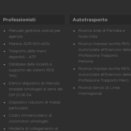
Professionisti
Autotrasporto
Manuale gestione utenze per
Ricerca Aree di Fermata e
agenzie
Nulla Osta
Materia ADR-RID-ADN
Ricerca Imprese Iscritte REN 
Autorizzate all'Esercizio della
Trasporto delle merci
Professione Trasporto
deperibili - ATP
Persone
Database delle località a
Ricerca Imprese iscritte REN 
supporto dei sistemi RDS
Autorizzate all'Esercizio della
TMC
Professione Trasporto Merci
Elenco dispositivi di ritenuta
Ricerca Servizi di Linea
stradale omologati ai sensi del
Interregionali
DM 21.06.04
Dispositivi riduzioni di massa
particolato
Codici immatricolativi di
ciclomotori omologati
Modalità di collegamento al