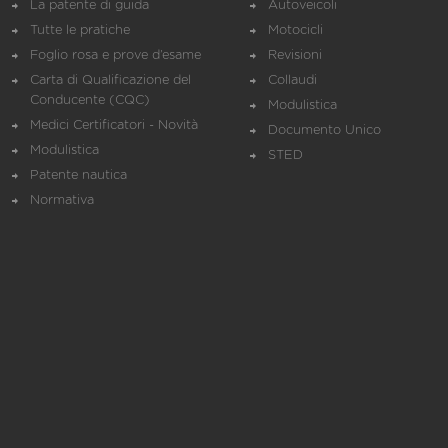
La patente di guida
Autoveicoli
Tutte le pratiche
Motocicli
Foglio rosa e prove d’esame
Revisioni
Carta di Qualificazione del
Collaudi
Conducente (CQC)
Modulistica
Medici Certificatori - Novità
Documento Unico
Modulistica
STED
Patente nautica
Normativa