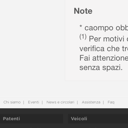
Note
* caompo obbl
(1)
Per motivi d
verifica che t
Fai attenzione
senza spazi.
Chi siamo
Eventi
News e circolari
Assistenza
Faq
Patenti
Veicoli