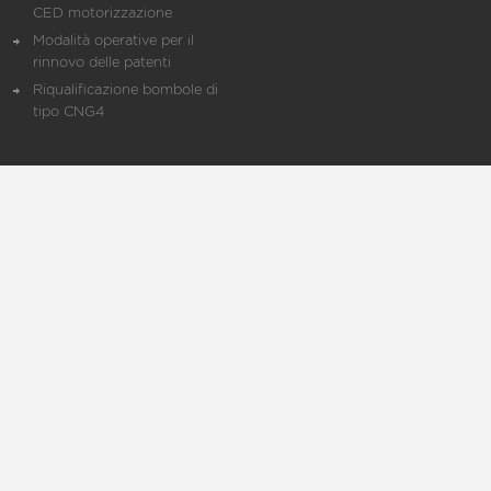
CED motorizzazione
Modalità operative per il
rinnovo delle patenti
Riqualificazione bombole di
tipo CNG4