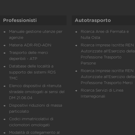
Professionisti
Autotrasporto
Manuale gestione utenze per
Ricerca Aree di Fermata e
agenzie
Nulla Osta
Materia ADR-RID-ADN
Ricerca Imprese Iscritte REN 
Autorizzate all'Esercizio della
Trasporto delle merci
Professione Trasporto
deperibili - ATP
Persone
Database delle località a
Ricerca Imprese iscritte REN 
supporto dei sistemi RDS
Autorizzate all'Esercizio della
TMC
Professione Trasporto Merci
Elenco dispositivi di ritenuta
Ricerca Servizi di Linea
stradale omologati ai sensi del
Interregionali
DM 21.06.04
Dispositivi riduzioni di massa
particolato
Codici immatricolativi di
ciclomotori omologati
Modalità di collegamento al