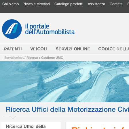
Chi siamo
News e circolari
Catalogo prodotti
Assistenza
Contatti
PATENTI
VEICOLI
SERVIZI ONLINE
CODICE DELL
Servizi online
//
Ricerca e Gestione UMC
Ricerca Uffici della Motorizzazione Civi
Ricerca Uffici della