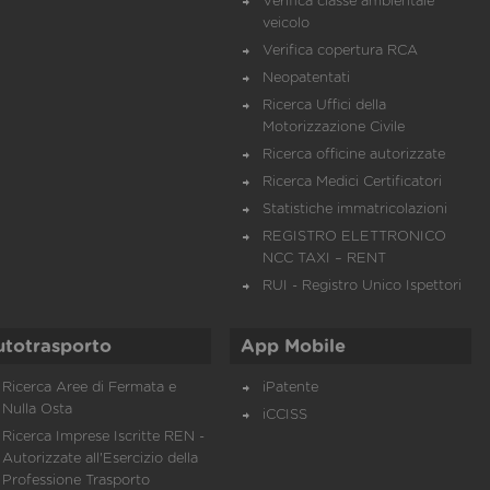
Verifica classe ambientale
veicolo
Verifica copertura RCA
Neopatentati
Ricerca Uffici della
Motorizzazione Civile
Ricerca officine autorizzate
Ricerca Medici Certificatori
Statistiche immatricolazioni
REGISTRO ELETTRONICO
NCC TAXI – RENT
RUI - Registro Unico Ispettori
utotrasporto
App Mobile
Ricerca Aree di Fermata e
iPatente
Nulla Osta
iCCISS
Ricerca Imprese Iscritte REN -
Autorizzate all'Esercizio della
Professione Trasporto