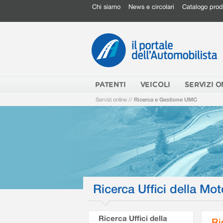
Chi siamo
News e circolari
Catalogo prod
PATENTI
VEICOLI
SERVIZI O
Servizi online
//
Ricerca e Gestione UMC
Ricerca Uffici della Mot
Ricerca Uffici della
Ri