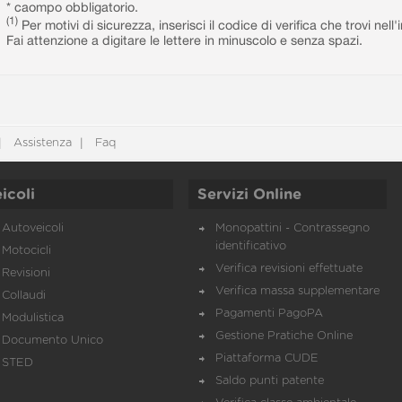
* caompo obbligatorio.
(1)
Per motivi di sicurezza, inserisci il codice di verifica che trovi nel
Fai attenzione a digitare le lettere in minuscolo e senza spazi.
Assistenza
Faq
icoli
Servizi Online
Autoveicoli
Monopattini - Contrassegno
identificativo
Motocicli
Verifica revisioni effettuate
Revisioni
Verifica massa supplementare
Collaudi
Pagamenti PagoPA
Modulistica
Gestione Pratiche Online
Documento Unico
Piattaforma CUDE
STED
Saldo punti patente