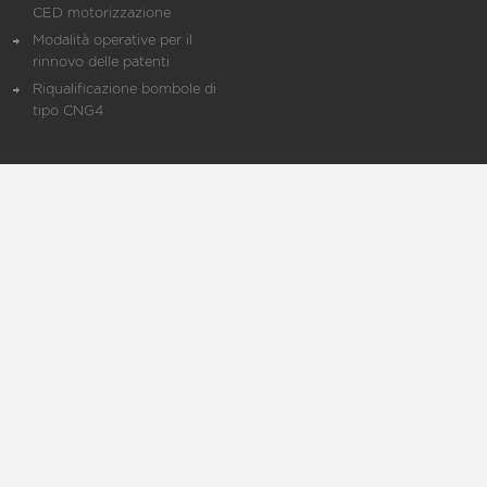
CED motorizzazione
Modalità operative per il
rinnovo delle patenti
Riqualificazione bombole di
tipo CNG4