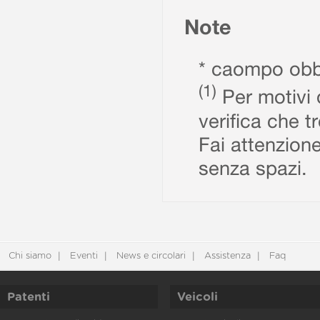
Note
* caompo obbl
(1)
Per motivi d
verifica che t
Fai attenzione
senza spazi.
Chi siamo
Eventi
News e circolari
Assistenza
Faq
Patenti
Veicoli