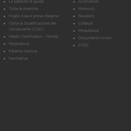
La patente di guida
Autoveicoli
Tutte le pratiche
Motocicli
Foglio rosa e prove d’esame
Revisioni
Carta di Qualificazione del
Collaudi
Conducente (CQC)
Modulistica
Medici Certificatori - Novità
Documento Unico
Modulistica
STED
Patente nautica
Normativa