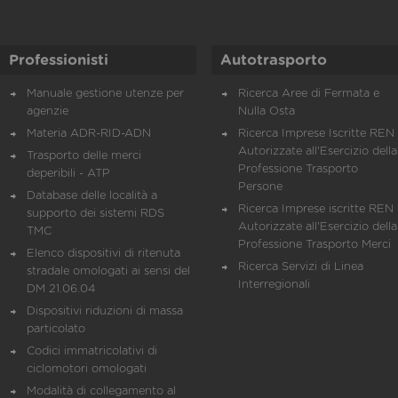
Professionisti
Autotrasporto
Manuale gestione utenze per
Ricerca Aree di Fermata e
agenzie
Nulla Osta
Materia ADR-RID-ADN
Ricerca Imprese Iscritte REN 
Autorizzate all'Esercizio della
Trasporto delle merci
Professione Trasporto
deperibili - ATP
Persone
Database delle località a
Ricerca Imprese iscritte REN 
supporto dei sistemi RDS
Autorizzate all'Esercizio della
TMC
Professione Trasporto Merci
Elenco dispositivi di ritenuta
Ricerca Servizi di Linea
stradale omologati ai sensi del
Interregionali
DM 21.06.04
Dispositivi riduzioni di massa
particolato
Codici immatricolativi di
ciclomotori omologati
Modalità di collegamento al