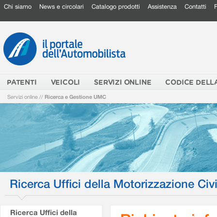
Chi siamo
News e circolari
Catalogo prodotti
Assistenza
Contatti
PATENTI
VEICOLI
SERVIZI ONLINE
CODICE DELL
Servizi online
//
Ricerca e Gestione UMC
Ricerca Uffici della Motorizzazione Civi
Ricerca Uffici della