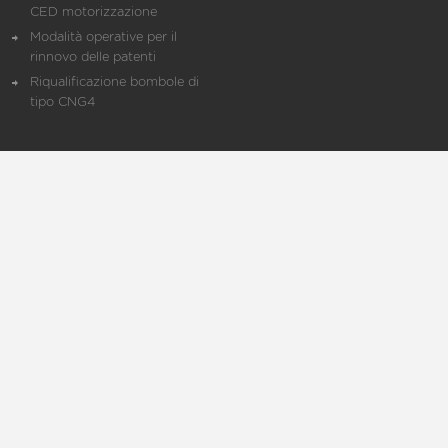
CED motorizzazione
Modalità operative per il
rinnovo delle patenti
Riqualificazione bombole di
tipo CNG4