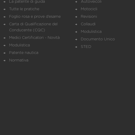
La patente di guida
Autoveicoli
Tutte le pratiche
Motocicli
Foglio rosa e prove d’esame
Revisioni
Carta di Qualificazione del
Collaudi
Conducente (CQC)
Modulistica
Medici Certificatori - Novità
Documento Unico
Modulistica
STED
Patente nautica
Normativa