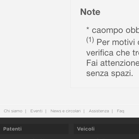
Note
* caompo obbl
(1)
Per motivi d
verifica che t
Fai attenzione
senza spazi.
Chi siamo
Eventi
News e circolari
Assistenza
Faq
Patenti
Veicoli