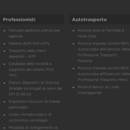
Professionisti
Autotrasporto
Manuale gestione utenze per
Ricerca Aree di Fermata e
agenzie
Nulla Osta
Materia ADR-RID-ADN
Ricerca Imprese Iscritte REN 
Autorizzate all'Esercizio della
Trasporto delle merci
Professione Trasporto
deperibili - ATP
Persone
Database delle località a
Ricerca Imprese iscritte REN 
supporto dei sistemi RDS
Autorizzate all'Esercizio della
TMC
Professione Trasporto Merci
Elenco dispositivi di ritenuta
Ricerca Servizi di Linea
stradale omologati ai sensi del
Interregionali
DM 21.06.04
Dispositivi riduzioni di massa
particolato
Codici immatricolativi di
ciclomotori omologati
Modalità di collegamento al