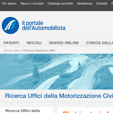
Chi siamo
News e circolari
Catalogo prodotti
Assistenza
Contatti
PATENTI
VEICOLI
SERVIZI ONLINE
CODICE DELL
Servizi online
//
Ricerca e Gestione UMC
Ricerca Uffici della Motorizzazione Civi
Ricerca Uffici della