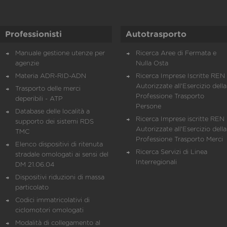
Professionisti
Autotrasporto
Manuale gestione utenze per
Ricerca Aree di Fermata e
agenzie
Nulla Osta
Materia ADR-RID-ADN
Ricerca Imprese Iscritte REN 
Autorizzate all'Esercizio della
Trasporto delle merci
Professione Trasporto
deperibili - ATP
Persone
Database delle località a
Ricerca Imprese iscritte REN 
supporto dei sistemi RDS
Autorizzate all'Esercizio della
TMC
Professione Trasporto Merci
Elenco dispositivi di ritenuta
Ricerca Servizi di Linea
stradale omologati ai sensi del
Interregionali
DM 21.06.04
Dispositivi riduzioni di massa
particolato
Codici immatricolativi di
ciclomotori omologati
Modalità di collegamento al