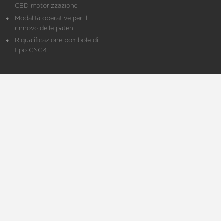
CED motorizzazione
Modalità operative per il
rinnovo delle patenti
Riqualificazione bombole di
tipo CNG4