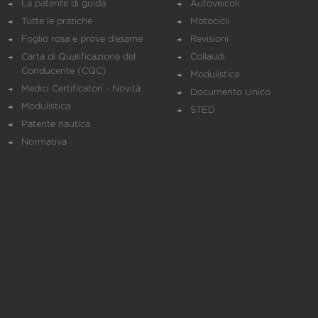
La patente di guida
Autoveicoli
Tutte le pratiche
Motocicli
Foglio rosa e prove d’esame
Revisioni
Carta di Qualificazione del
Collaudi
Conducente (CQC)
Modulistica
Medici Certificatori - Novità
Documento Unico
Modulistica
STED
Patente nautica
Normativa