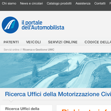
Chi siamo
News e circolari
Catalogo prodotti
Assistenza
Contatti
PATENTI
VEICOLI
SERVIZI ONLINE
CODICE DELL
Servizi online
//
Ricerca e Gestione UMC
Ricerca Uffici della Motorizzazione Civi
Ricerca Uffici della