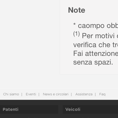
Note
* caompo obbl
(1)
Per motivi d
verifica che t
Fai attenzione
senza spazi.
Chi siamo
Eventi
News e circolari
Assistenza
Faq
Patenti
Veicoli