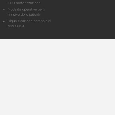
CED motorizzazione
Modalità operative per il
rinnovo delle patenti
Riqualificazione bombole di
tipo CNG4