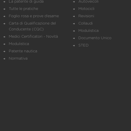
La patente di guida
Autoveicoli
Tutte le pratiche
Motocicli
Foglio rosa e prove d’esame
Revisioni
Carta di Qualificazione del
Collaudi
Conducente (CQC)
Modulistica
Medici Certificatori - Novità
Documento Unico
Modulistica
STED
Patente nautica
Normativa