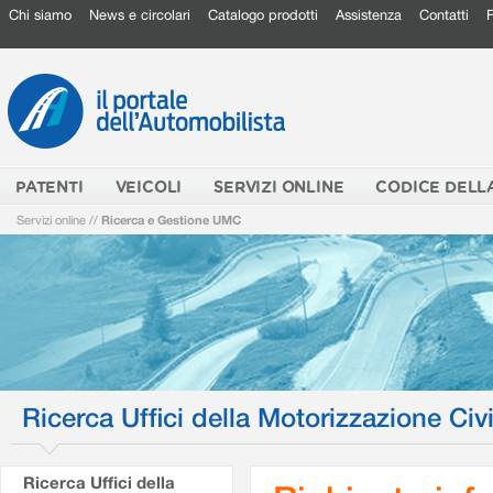
Chi siamo
News e circolari
Catalogo prodotti
Assistenza
Contatti
PATENTI
VEICOLI
SERVIZI ONLINE
CODICE DELL
Servizi online
//
Ricerca e Gestione UMC
Ricerca Uffici della Motorizzazione Civi
Ricerca Uffici della