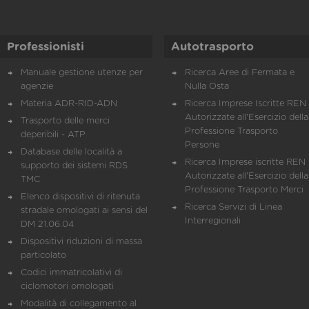
Professionisti
Autotrasporto
Manuale gestione utenze per
Ricerca Aree di Fermata e
agenzie
Nulla Osta
Materia ADR-RID-ADN
Ricerca Imprese Iscritte REN 
Autorizzate all'Esercizio della
Trasporto delle merci
Professione Trasporto
deperibili - ATP
Persone
Database delle località a
Ricerca Imprese iscritte REN 
supporto dei sistemi RDS
Autorizzate all'Esercizio della
TMC
Professione Trasporto Merci
Elenco dispositivi di ritenuta
Ricerca Servizi di Linea
stradale omologati ai sensi del
Interregionali
DM 21.06.04
Dispositivi riduzioni di massa
particolato
Codici immatricolativi di
ciclomotori omologati
Modalità di collegamento al