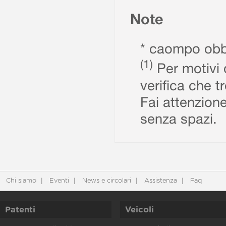
Note
* caompo obbl
(1)
Per motivi d
verifica che t
Fai attenzione
senza spazi.
Chi siamo
Eventi
News e circolari
Assistenza
Faq
Patenti
Veicoli