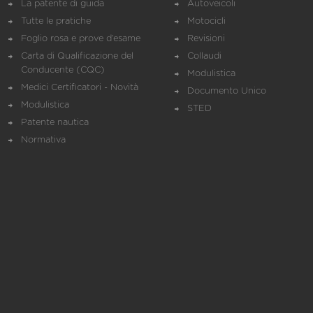
La patente di guida
Autoveicoli
Tutte le pratiche
Motocicli
Foglio rosa e prove d’esame
Revisioni
Carta di Qualificazione del
Collaudi
Conducente (CQC)
Modulistica
Medici Certificatori - Novità
Documento Unico
Modulistica
STED
Patente nautica
Normativa