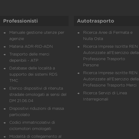
Professionisti
Autotrasporto
Manuale gestione utenze per
Ricerca Aree di Fermata e
agenzie
Nulla Osta
Materia ADR-RID-ADN
Ricerca Imprese Iscritte REN 
Autorizzate all'Esercizio della
Trasporto delle merci
Professione Trasporto
deperibili - ATP
Persone
Database delle località a
Ricerca Imprese iscritte REN 
supporto dei sistemi RDS
Autorizzate all'Esercizio della
TMC
Professione Trasporto Merci
Elenco dispositivi di ritenuta
Ricerca Servizi di Linea
stradale omologati ai sensi del
Interregionali
DM 21.06.04
Dispositivi riduzioni di massa
particolato
Codici immatricolativi di
ciclomotori omologati
Modalità di collegamento al