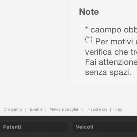
Note
* caompo obbl
(1)
Per motivi d
verifica che t
Fai attenzione
senza spazi.
Chi siamo
Eventi
News e circolari
Assistenza
Faq
Patenti
Veicoli