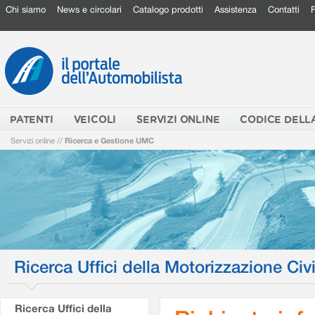
Chi siamo
News e circolari
Catalogo prodotti
Assistenza
Contatti
PATENTI
VEICOLI
SERVIZI ONLINE
CODICE DELL
Servizi online
//
Ricerca e Gestione UMC
Ricerca Uffici della Motorizzazione Civi
Ricerca Uffici della