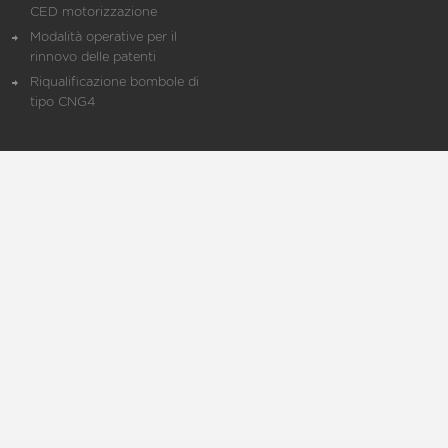
CED motorizzazione
Modalità operative per il
rinnovo delle patenti
Riqualificazione bombole di
tipo CNG4