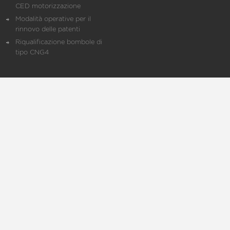
CED motorizzazione
Modalità operative per il
rinnovo delle patenti
Riqualificazione bombole di
tipo CNG4