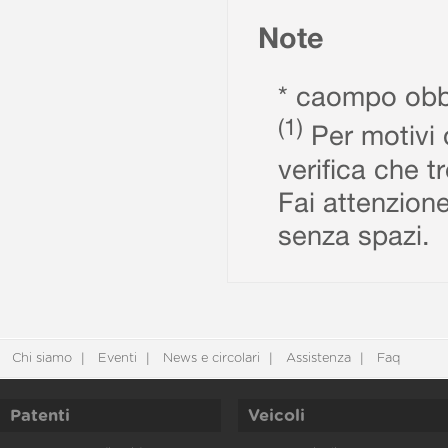
Note
* caompo obbl
(1)
Per motivi d
verifica che t
Fai attenzione
senza spazi.
Chi siamo
Eventi
News e circolari
Assistenza
Faq
Patenti
Veicoli