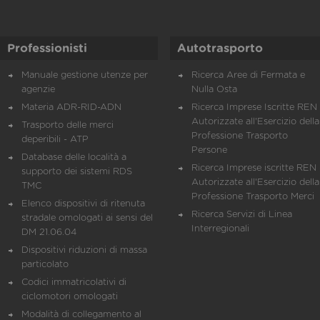
Professionisti
Autotrasporto
Manuale gestione utenze per
Ricerca Aree di Fermata e
agenzie
Nulla Osta
Materia ADR-RID-ADN
Ricerca Imprese Iscritte REN 
Autorizzate all'Esercizio della
Trasporto delle merci
Professione Trasporto
deperibili - ATP
Persone
Database delle località a
Ricerca Imprese iscritte REN 
supporto dei sistemi RDS
Autorizzate all'Esercizio della
TMC
Professione Trasporto Merci
Elenco dispositivi di ritenuta
Ricerca Servizi di Linea
stradale omologati ai sensi del
Interregionali
DM 21.06.04
Dispositivi riduzioni di massa
particolato
Codici immatricolativi di
ciclomotori omologati
Modalità di collegamento al