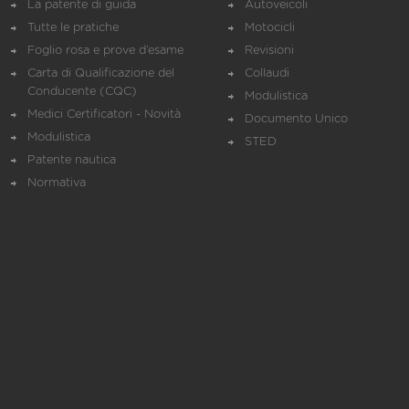
La patente di guida
Autoveicoli
Tutte le pratiche
Motocicli
Foglio rosa e prove d’esame
Revisioni
Carta di Qualificazione del
Collaudi
Conducente (CQC)
Modulistica
Medici Certificatori - Novità
Documento Unico
Modulistica
STED
Patente nautica
Normativa