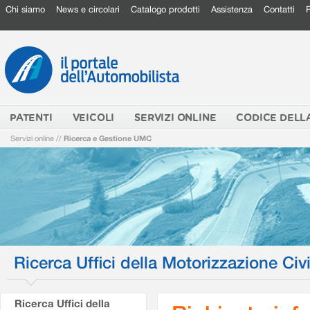
Chi siamo
News e circolari
Catalogo prodotti
Assistenza
Contatti
PATENTI
VEICOLI
SERVIZI ONLINE
CODICE DELL
Servizi online
//
Ricerca e Gestione UMC
Ricerca Uffici della Motorizzazione Civi
Ricerca Uffici della