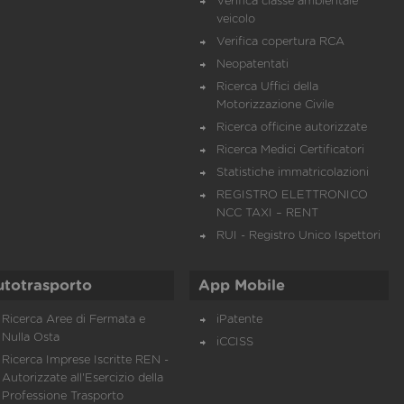
Verifica classe ambientale
veicolo
Verifica copertura RCA
Neopatentati
Ricerca Uffici della
Motorizzazione Civile
Ricerca officine autorizzate
Ricerca Medici Certificatori
Statistiche immatricolazioni
REGISTRO ELETTRONICO
NCC TAXI – RENT
RUI - Registro Unico Ispettori
utotrasporto
App Mobile
Ricerca Aree di Fermata e
iPatente
Nulla Osta
iCCISS
Ricerca Imprese Iscritte REN -
Autorizzate all'Esercizio della
Professione Trasporto