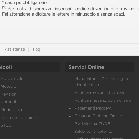
* caompo obbligatorio.
(1)
Per motivi di sicurezza, inserisci il codice di verifica che trovi nel
Fai attenzione a digitare le lettere in minuscolo e senza spazi.
Assistenza
Faq
icoli
Servizi Online
Autoveicoli
Monopattini - Contrassegno
identificativo
Motocicli
Verifica revisioni effettuate
Revisioni
Verifica massa supplementare
Collaudi
Pagamenti PagoPA
Modulistica
Gestione Pratiche Online
Documento Unico
Piattaforma CUDE
STED
Saldo punti patente