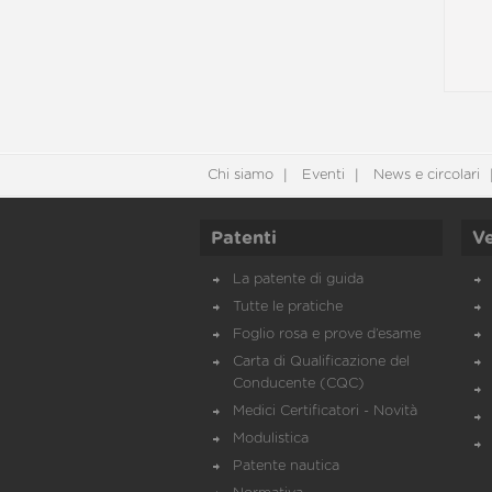
Chi siamo
Eventi
News e circolari
Patenti
Ve
La patente di guida
Tutte le pratiche
Foglio rosa e prove d’esame
Carta di Qualificazione del
Conducente (CQC)
Medici Certificatori - Novità
Modulistica
Patente nautica