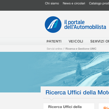
Chi siamo
News e circolari
Catalogo prod
PATENTI
VEICOLI
SERVIZI O
Servizi online
//
Ricerca e Gestione UMC
Ricerca Uffici della Mot
Ricerca Uffici della
Ri