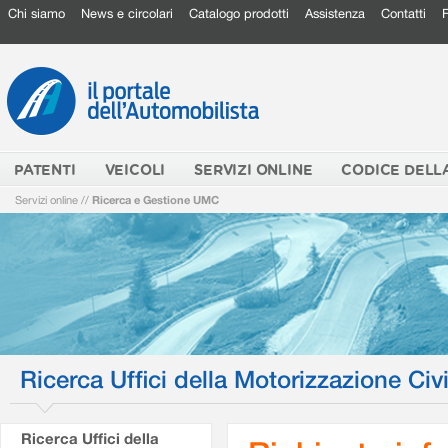
Chi siamo
News e circolari
Catalogo prodotti
Assistenza
Contatti
PATENTI
VEICOLI
SERVIZI ONLINE
CODICE DELL
Servizi online
//
Ricerca e Gestione UMC
Ricerca Uffici della Motorizzazione Civi
Ricerca Uffici della