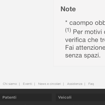
Note
* caompo obbl
(1)
Per motivi d
verifica che t
Fai attenzione
senza spazi.
Chi siamo
Eventi
News e circolari
Assistenza
Faq
Patenti
Veicoli