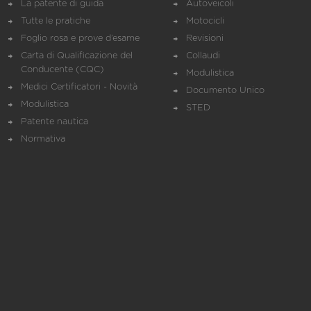
La patente di guida
Autoveicoli
Tutte le pratiche
Motocicli
Foglio rosa e prove d’esame
Revisioni
Carta di Qualificazione del
Collaudi
Conducente (CQC)
Modulistica
Medici Certificatori - Novità
Documento Unico
Modulistica
STED
Patente nautica
Normativa