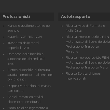
Professionisti
Autotrasporto
Manuale gestione utenze per
Ricerca Aree di Fermata e
agenzie
Nulla Osta
Materia ADR-RID-ADN
Ricerca Imprese Iscritte REN 
Autorizzate all'Esercizio della
Trasporto delle merci
Professione Trasporto
deperibili - ATP
Persone
Database delle località a
Ricerca Imprese iscritte REN 
supporto dei sistemi RDS
Autorizzate all'Esercizio della
TMC
Professione Trasporto Merci
Elenco dispositivi di ritenuta
Ricerca Servizi di Linea
stradale omologati ai sensi del
Interregionali
DM 21.06.04
Dispositivi riduzioni di massa
particolato
Codici immatricolativi di
ciclomotori omologati
Modalità di collegamento al