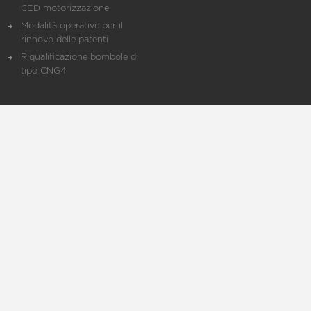
CED motorizzazione
Modalità operative per il
rinnovo delle patenti
Riqualificazione bombole di
tipo CNG4