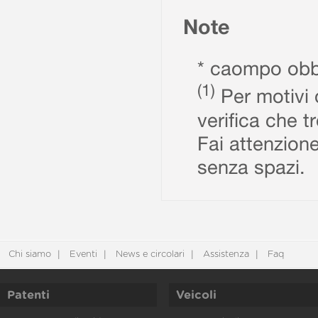
Note
* caompo obbl
(1)
Per motivi d
verifica che t
Fai attenzione
senza spazi.
Chi siamo
Eventi
News e circolari
Assistenza
Faq
Patenti
Veicoli