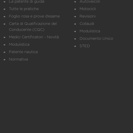
La patente di guida
Autoveicoli
Tutte le pratiche
Motocicli
Foglio rosa e prove d’esame
Revisioni
Carta di Qualificazione del
Collaudi
Conducente (CQC)
Modulistica
Medici Certificatori - Novità
Documento Unico
Modulistica
STED
Patente nautica
Normativa