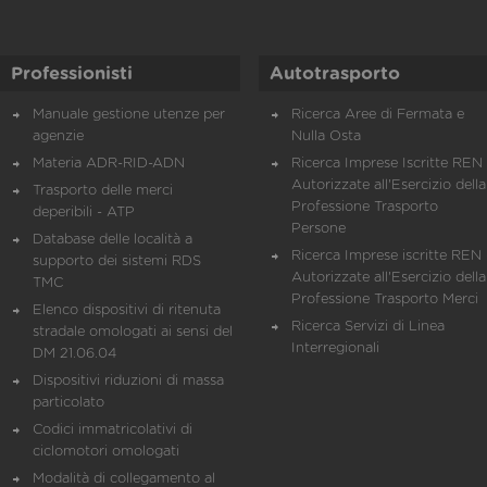
Professionisti
Autotrasporto
Manuale gestione utenze per
Ricerca Aree di Fermata e
agenzie
Nulla Osta
Materia ADR-RID-ADN
Ricerca Imprese Iscritte REN 
Autorizzate all'Esercizio della
Trasporto delle merci
Professione Trasporto
deperibili - ATP
Persone
Database delle località a
Ricerca Imprese iscritte REN 
supporto dei sistemi RDS
Autorizzate all'Esercizio della
TMC
Professione Trasporto Merci
Elenco dispositivi di ritenuta
Ricerca Servizi di Linea
stradale omologati ai sensi del
Interregionali
DM 21.06.04
Dispositivi riduzioni di massa
particolato
Codici immatricolativi di
ciclomotori omologati
Modalità di collegamento al