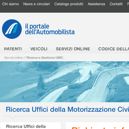
Chi siamo
News e circolari
Catalogo prodotti
Assistenza
Contatti
PATENTI
VEICOLI
SERVIZI ONLINE
CODICE DELL
Servizi online
//
Ricerca e Gestione UMC
Ricerca Uffici della Motorizzazione Civi
Ricerca Uffici della