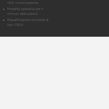
CED motorizzazione
Modalità operative per il
rinnovo delle patenti
Riqualificazione bombole di
tipo CNG4