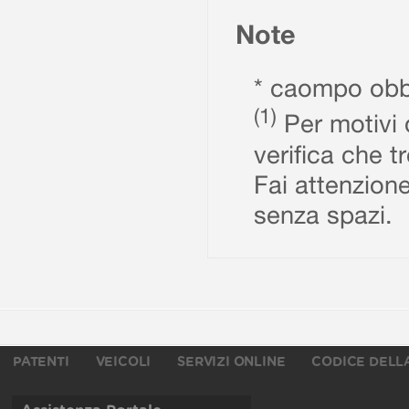
Note
* caompo obbl
(1)
Per motivi d
verifica che t
Fai attenzione
senza spazi.
PATENTI
VEICOLI
SERVIZI ONLINE
CODICE DELL