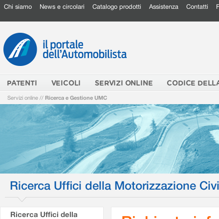
Chi siamo
News e circolari
Catalogo prodotti
Assistenza
Contatti
PATENTI
VEICOLI
SERVIZI ONLINE
CODICE DELL
Servizi online
//
Ricerca e Gestione UMC
Ricerca Uffici della Motorizzazione Civi
Ricerca Uffici della