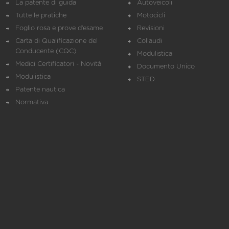
La patente di guida
Autoveicoli
Tutte le pratiche
Motocicli
Foglio rosa e prove d’esame
Revisioni
Carta di Qualificazione del
Collaudi
Conducente (CQC)
Modulistica
Medici Certificatori - Novità
Documento Unico
Modulistica
STED
Patente nautica
Normativa