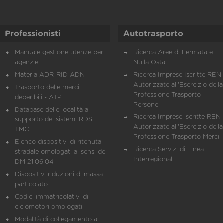
Professionisti
Autotrasporto
Manuale gestione utenze per
Ricerca Aree di Fermata e
agenzie
Nulla Osta
Materia ADR-RID-ADN
Ricerca Imprese Iscritte REN 
Autorizzate all'Esercizio della
Trasporto delle merci
Professione Trasporto
deperibili - ATP
Persone
Database delle località a
Ricerca Imprese iscritte REN 
supporto dei sistemi RDS
Autorizzate all'Esercizio della
TMC
Professione Trasporto Merci
Elenco dispositivi di ritenuta
Ricerca Servizi di Linea
stradale omologati ai sensi del
Interregionali
DM 21.06.04
Dispositivi riduzioni di massa
particolato
Codici immatricolativi di
ciclomotori omologati
Modalità di collegamento al