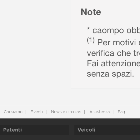
Note
* caompo obbl
(1)
Per motivi d
verifica che t
Fai attenzione
senza spazi.
Chi siamo
Eventi
News e circolari
Assistenza
Faq
Patenti
Veicoli