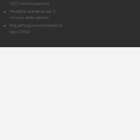
CED motorizzazione
Modalità operative per il
rinnovo delle patenti
Riqualificazione bombole di
tipo CNG4