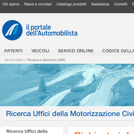
Chi siamo
News e circolari
Catalogo prodotti
Assistenza
Contatti
PATENTI
VEICOLI
SERVIZI ONLINE
CODICE DELL
Servizi online
//
Ricerca e Gestione UMC
Ricerca Uffici della Motorizzazione Civi
Ricerca Uffici della