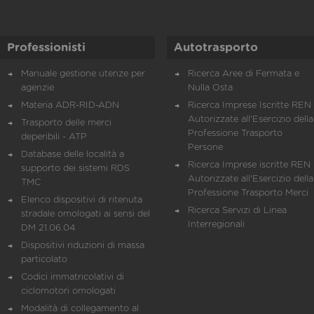
Professionisti
Autotrasporto
Manuale gestione utenze per
Ricerca Aree di Fermata e
agenzie
Nulla Osta
Materia ADR-RID-ADN
Ricerca Imprese Iscritte REN 
Autorizzate all'Esercizio della
Trasporto delle merci
Professione Trasporto
deperibili - ATP
Persone
Database delle località a
Ricerca Imprese iscritte REN 
supporto dei sistemi RDS
Autorizzate all'Esercizio della
TMC
Professione Trasporto Merci
Elenco dispositivi di ritenuta
Ricerca Servizi di Linea
stradale omologati ai sensi del
Interregionali
DM 21.06.04
Dispositivi riduzioni di massa
particolato
Codici immatricolativi di
ciclomotori omologati
Modalità di collegamento al