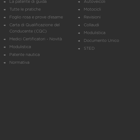
La patente di guida
Autoveicoli
Tutte le pratiche
Motocicli
Foglio rosa e prove d’esame
Revisioni
Carta di Qualificazione del
Collaudi
Conducente (CQC)
Modulistica
Medici Certificatori - Novità
Documento Unico
Modulistica
STED
Patente nautica
Normativa