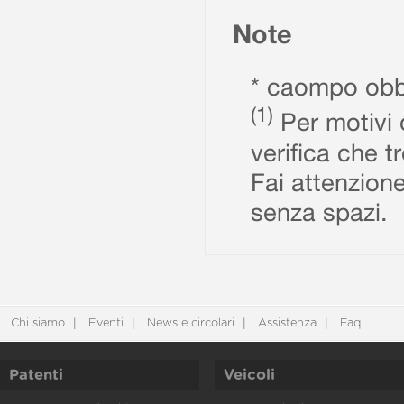
Note
* caompo obbl
(1)
Per motivi d
verifica che t
Fai attenzione
senza spazi.
Chi siamo
Eventi
News e circolari
Assistenza
Faq
Patenti
Veicoli