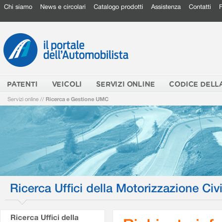
Chi siamo
News e circolari
Catalogo prodotti
Assistenza
Contatti
PATENTI
VEICOLI
SERVIZI ONLINE
CODICE DELL
Servizi online
//
Ricerca e Gestione UMC
Ricerca Uffici della Motorizzazione Civi
Ricerca Uffici della