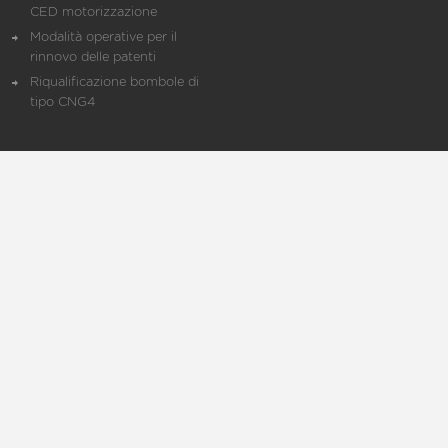
CED motorizzazione
Modalità operative per il
rinnovo delle patenti
Riqualificazione bombole di
tipo CNG4