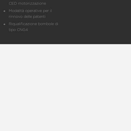
CED motorizzazione
Modalità operative per il
rinnovo delle patenti
Riqualificazione bombole di
tipo CNG4