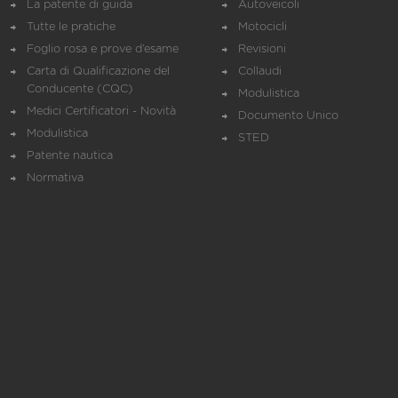
La patente di guida
Autoveicoli
Tutte le pratiche
Motocicli
Foglio rosa e prove d’esame
Revisioni
Carta di Qualificazione del
Collaudi
Conducente (CQC)
Modulistica
Medici Certificatori - Novità
Documento Unico
Modulistica
STED
Patente nautica
Normativa