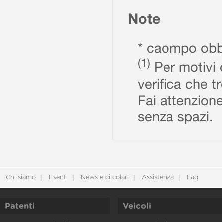
Note
* caompo obbl
(1)
Per motivi d
verifica che t
Fai attenzione
senza spazi.
Chi siamo
Eventi
News e circolari
Assistenza
Faq
Patenti
Veicoli