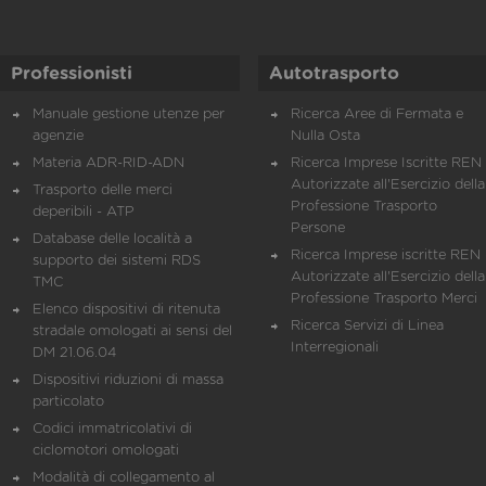
Professionisti
Autotrasporto
Manuale gestione utenze per
Ricerca Aree di Fermata e
agenzie
Nulla Osta
Materia ADR-RID-ADN
Ricerca Imprese Iscritte REN 
Autorizzate all'Esercizio della
Trasporto delle merci
Professione Trasporto
deperibili - ATP
Persone
Database delle località a
Ricerca Imprese iscritte REN 
supporto dei sistemi RDS
Autorizzate all'Esercizio della
TMC
Professione Trasporto Merci
Elenco dispositivi di ritenuta
Ricerca Servizi di Linea
stradale omologati ai sensi del
Interregionali
DM 21.06.04
Dispositivi riduzioni di massa
particolato
Codici immatricolativi di
ciclomotori omologati
Modalità di collegamento al