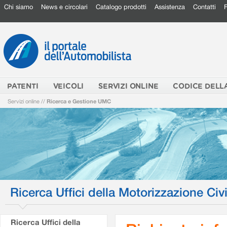
Chi siamo
News e circolari
Catalogo prodotti
Assistenza
Contatti
PATENTI
VEICOLI
SERVIZI ONLINE
CODICE DELL
Servizi online
//
Ricerca e Gestione UMC
Ricerca Uffici della Motorizzazione Civi
Ricerca Uffici della