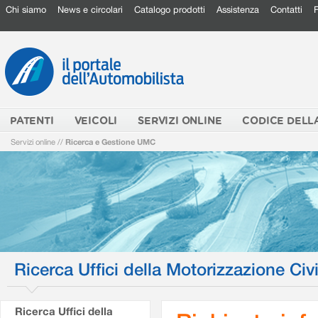
Chi siamo
News e circolari
Catalogo prodotti
Assistenza
Contatti
PATENTI
VEICOLI
SERVIZI ONLINE
CODICE DELL
Servizi online
//
Ricerca e Gestione UMC
Ricerca Uffici della Motorizzazione Civi
Ricerca Uffici della