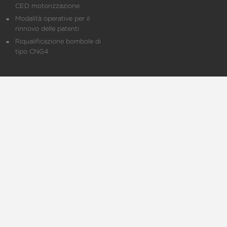
CED motorizzazione
Modalità operative per il
rinnovo delle patenti
Riqualificazione bombole di
tipo CNG4