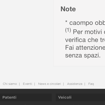
Note
* caompo obbl
(1)
Per motivi d
verifica che t
Fai attenzione
senza spazi.
Chi siamo
Eventi
News e circolari
Assistenza
Faq
Patenti
Veicoli