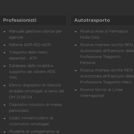
Professionisti
Autotrasporto
Manuale gestione utenze per
Ricerca Aree di Fermata e
agenzie
Nulla Osta
Materia ADR-RID-ADN
Ricerca Imprese Iscritte REN 
Autorizzate all'Esercizio della
Trasporto delle merci
Professione Trasporto
deperibili - ATP
Persone
Database delle località a
Ricerca Imprese iscritte REN 
supporto dei sistemi RDS
Autorizzate all'Esercizio della
TMC
Professione Trasporto Merci
Elenco dispositivi di ritenuta
Ricerca Servizi di Linea
stradale omologati ai sensi del
Interregionali
DM 21.06.04
Dispositivi riduzioni di massa
particolato
Codici immatricolativi di
ciclomotori omologati
Modalità di collegamento al