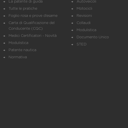
La patente di guida
Autoveicoli
Tutte le pratiche
Motocicli
Foglio rosa e prove d’esame
Revisioni
Carta di Qualificazione del
Collaudi
Conducente (CQC)
Modulistica
Medici Certificatori - Novità
Documento Unico
Modulistica
STED
Patente nautica
Normativa