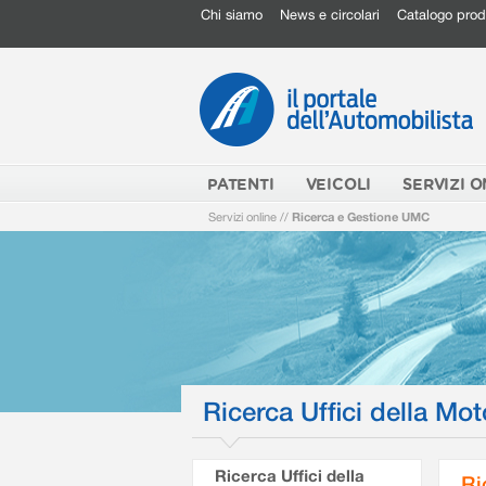
Chi siamo
News e circolari
Catalogo prod
PATENTI
VEICOLI
SERVIZI O
Servizi online
//
Ricerca e Gestione UMC
Ricerca Uffici della Mot
Ricerca Uffici della
Ri