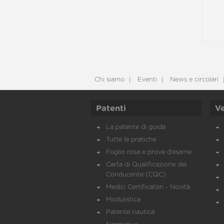
Chi siamo
Eventi
News e circolari
Patenti
Ve
La patente di guida
Tutte le pratiche
Foglio rosa e prove d’esame
Carta di Qualificazione del
Conducente (CQC)
Medici Certificatori - Novità
Modulistica
Patente nautica