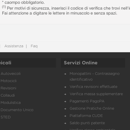
* caompo obbligatorio.
(1)
Per motivi di sicurezza, inserisci il codice di verifica che trovi nel
Fai attenzione a digitare le lettere in minuscolo e senza spazi.
Assistenza
Faq
icoli
Servizi Online
Autoveicoli
Monopattini - Contrassegno
identificativo
Motocicli
Verifica revisioni effettuate
Revisioni
Verifica massa supplementare
Collaudi
Pagamenti PagoPA
Modulistica
Gestione Pratiche Online
Documento Unico
Piattaforma CUDE
STED
Saldo punti patente