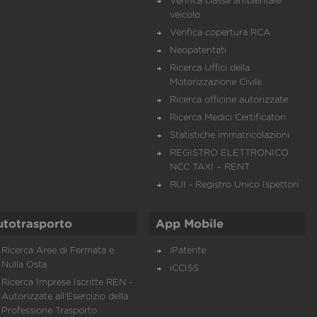
Verifica classe ambientale
veicolo
Verifica copertura RCA
Neopatentati
Ricerca Uffici della
Motorizzazione Civile
Ricerca officine autorizzate
Ricerca Medici Certificatori
Statistiche immatricolazioni
REGISTRO ELETTRONICO
NCC TAXI – RENT
RUI - Registro Unico Ispettori
utotrasporto
App Mobile
Ricerca Aree di Fermata e
iPatente
Nulla Osta
iCCISS
Ricerca Imprese Iscritte REN -
Autorizzate all'Esercizio della
Professione Trasporto