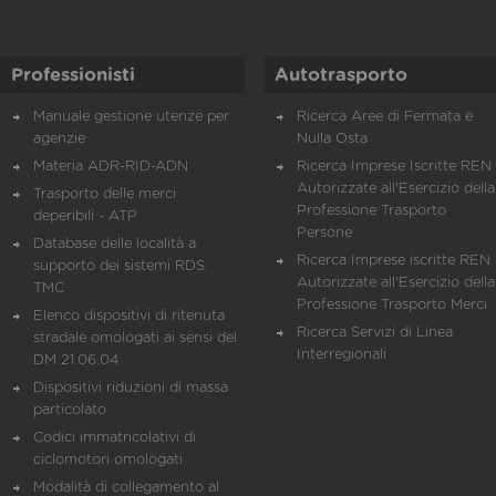
Professionisti
Autotrasporto
Manuale gestione utenze per
Ricerca Aree di Fermata e
agenzie
Nulla Osta
Materia ADR-RID-ADN
Ricerca Imprese Iscritte REN 
Autorizzate all'Esercizio della
Trasporto delle merci
Professione Trasporto
deperibili - ATP
Persone
Database delle località a
Ricerca Imprese iscritte REN 
supporto dei sistemi RDS
Autorizzate all'Esercizio della
TMC
Professione Trasporto Merci
Elenco dispositivi di ritenuta
Ricerca Servizi di Linea
stradale omologati ai sensi del
Interregionali
DM 21.06.04
Dispositivi riduzioni di massa
particolato
Codici immatricolativi di
ciclomotori omologati
Modalità di collegamento al