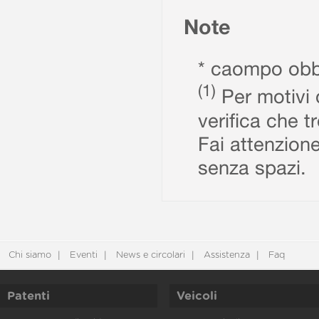
Note
* caompo obbl
(1)
Per motivi d
verifica che t
Fai attenzione
senza spazi.
Chi siamo
Eventi
News e circolari
Assistenza
Faq
Patenti
Veicoli