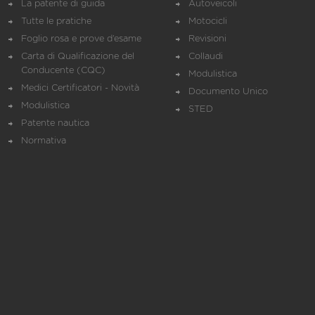
La patente di guida
Autoveicoli
Tutte le pratiche
Motocicli
Foglio rosa e prove d’esame
Revisioni
Carta di Qualificazione del
Collaudi
Conducente (CQC)
Modulistica
Medici Certificatori - Novità
Documento Unico
Modulistica
STED
Patente nautica
Normativa