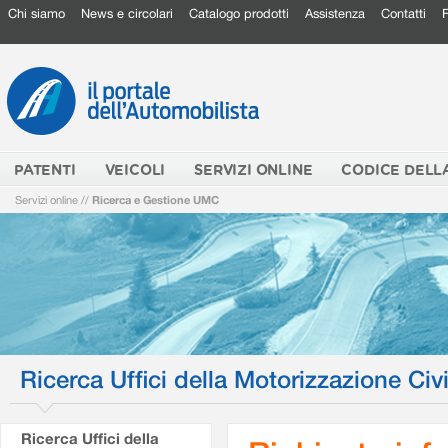
Chi siamo
News e circolari
Catalogo prodotti
Assistenza
Contatti
PATENTI
VEICOLI
SERVIZI ONLINE
CODICE DELL
Servizi online
//
Ricerca e Gestione UMC
Ricerca Uffici della Motorizzazione Civi
Ricerca Uffici della