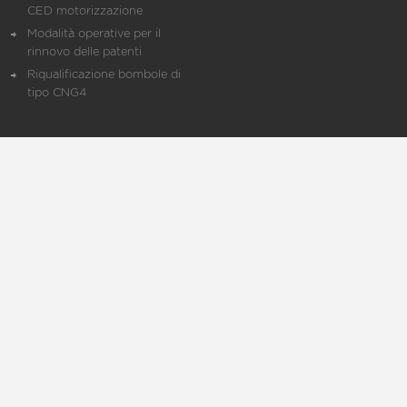
CED motorizzazione
Modalità operative per il
rinnovo delle patenti
Riqualificazione bombole di
tipo CNG4