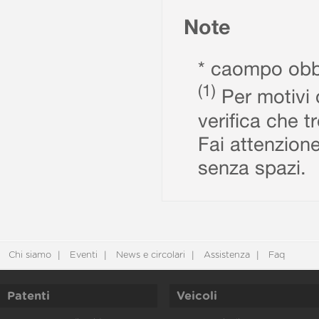
Note
* caompo obbl
(1)
Per motivi d
verifica che t
Fai attenzione
senza spazi.
Chi siamo
Eventi
News e circolari
Assistenza
Faq
Patenti
Veicoli