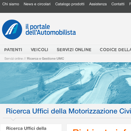
Chi siamo
News e circolari
Catalogo prodotti
Assistenza
Contatti
PATENTI
VEICOLI
SERVIZI ONLINE
CODICE DELL
Servizi online
//
Ricerca e Gestione UMC
Ricerca Uffici della Motorizzazione Civi
Ricerca Uffici della