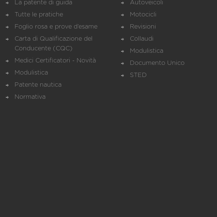
La patente di guida
Autoveicoli
Tutte le pratiche
Motocicli
Foglio rosa e prove d’esame
Revisioni
Carta di Qualificazione del
Collaudi
Conducente (CQC)
Modulistica
Medici Certificatori - Novità
Documento Unico
Modulistica
STED
Patente nautica
Normativa