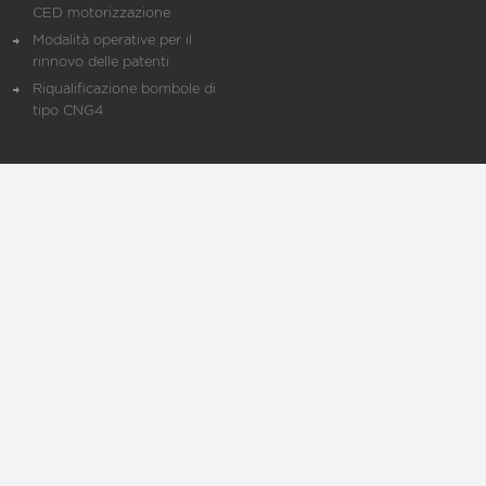
CED motorizzazione
Modalità operative per il
rinnovo delle patenti
Riqualificazione bombole di
tipo CNG4