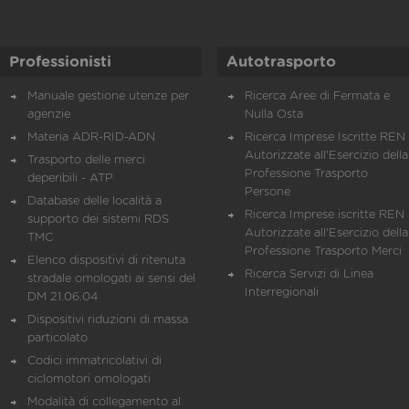
Professionisti
Autotrasporto
Manuale gestione utenze per
Ricerca Aree di Fermata e
agenzie
Nulla Osta
Materia ADR-RID-ADN
Ricerca Imprese Iscritte REN 
Autorizzate all'Esercizio della
Trasporto delle merci
Professione Trasporto
deperibili - ATP
Persone
Database delle località a
Ricerca Imprese iscritte REN 
supporto dei sistemi RDS
Autorizzate all'Esercizio della
TMC
Professione Trasporto Merci
Elenco dispositivi di ritenuta
Ricerca Servizi di Linea
stradale omologati ai sensi del
Interregionali
DM 21.06.04
Dispositivi riduzioni di massa
particolato
Codici immatricolativi di
ciclomotori omologati
Modalità di collegamento al