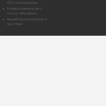
CED motorizzazione
Modalità operative per il
rinnovo delle patenti
Riqualificazione bombole di
tipo CNG4