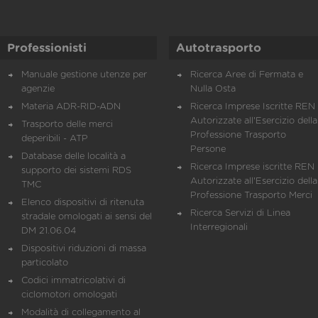
Professionisti
Autotrasporto
Manuale gestione utenze per
Ricerca Aree di Fermata e
agenzie
Nulla Osta
Materia ADR-RID-ADN
Ricerca Imprese Iscritte REN 
Autorizzate all'Esercizio della
Trasporto delle merci
Professione Trasporto
deperibili - ATP
Persone
Database delle località a
Ricerca Imprese iscritte REN 
supporto dei sistemi RDS
Autorizzate all'Esercizio della
TMC
Professione Trasporto Merci
Elenco dispositivi di ritenuta
Ricerca Servizi di Linea
stradale omologati ai sensi del
Interregionali
DM 21.06.04
Dispositivi riduzioni di massa
particolato
Codici immatricolativi di
ciclomotori omologati
Modalità di collegamento al