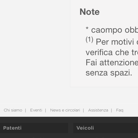
Note
* caompo obbl
(1)
Per motivi d
verifica che t
Fai attenzione
senza spazi.
Chi siamo
Eventi
News e circolari
Assistenza
Faq
Patenti
Veicoli