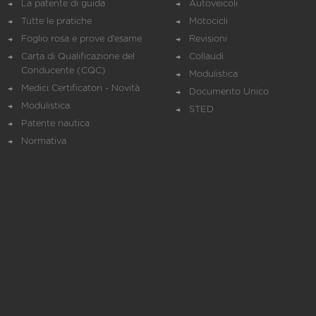
La patente di guida
Autoveicoli
Tutte le pratiche
Motocicli
Foglio rosa e prove d’esame
Revisioni
Carta di Qualificazione del
Collaudi
Conducente (CQC)
Modulistica
Medici Certificatori - Novità
Documento Unico
Modulistica
STED
Patente nautica
Normativa