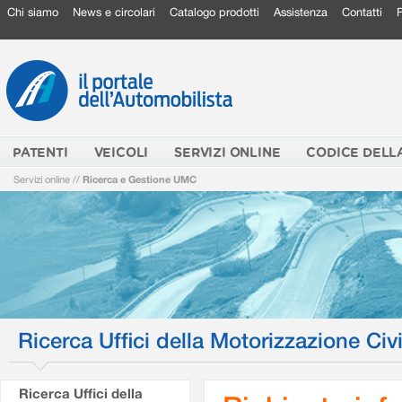
Chi siamo
News e circolari
Catalogo prodotti
Assistenza
Contatti
PATENTI
VEICOLI
SERVIZI ONLINE
CODICE DELL
Servizi online
//
Ricerca e Gestione UMC
Ricerca Uffici della Motorizzazione Civi
Ricerca Uffici della