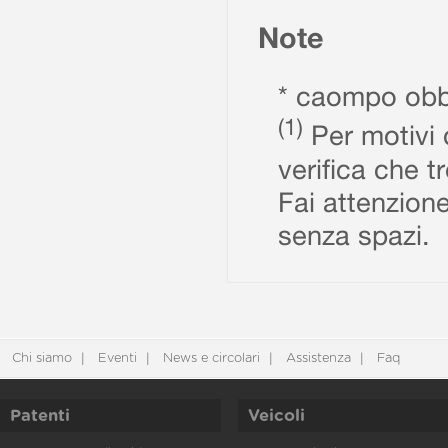
Note
* caompo obbl
(1)
Per motivi d
verifica che t
Fai attenzione
senza spazi.
Chi siamo
Eventi
News e circolari
Assistenza
Faq
Patenti
Veicoli