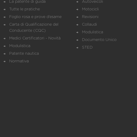
La patente di guida
Autoveicoli
Tutte le pratiche
Motocicli
Foglio rosa e prove d’esame
Revisioni
Carta di Qualificazione del
Collaudi
Conducente (CQC)
Modulistica
Medici Certificatori - Novità
Documento Unico
Modulistica
STED
Patente nautica
Normativa