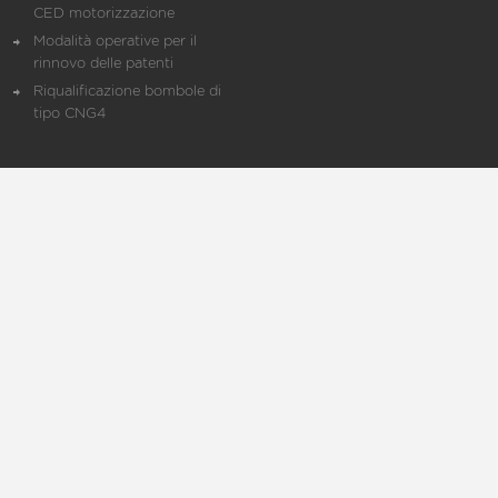
CED motorizzazione
Modalità operative per il
rinnovo delle patenti
Riqualificazione bombole di
tipo CNG4