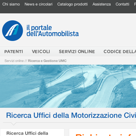
Chi siamo
News e circolari
Catalogo prodotti
Assistenza
Contatti
PATENTI
VEICOLI
SERVIZI ONLINE
CODICE DELL
Servizi online
//
Ricerca e Gestione UMC
Ricerca Uffici della Motorizzazione Civi
Ricerca Uffici della