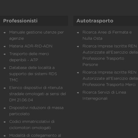
Professionisti
Autotrasporto
Manuale gestione utenze per
Ricerca Aree di Fermata e
agenzie
Nulla Osta
Materia ADR-RID-ADN
Ricerca Imprese Iscritte REN 
Autorizzate all'Esercizio della
Trasporto delle merci
Professione Trasporto
deperibili - ATP
Persone
Database delle località a
Ricerca Imprese iscritte REN 
supporto dei sistemi RDS
Autorizzate all'Esercizio della
TMC
Professione Trasporto Merci
Elenco dispositivi di ritenuta
Ricerca Servizi di Linea
stradale omologati ai sensi del
Interregionali
DM 21.06.04
Dispositivi riduzioni di massa
particolato
Codici immatricolativi di
ciclomotori omologati
Modalità di collegamento al