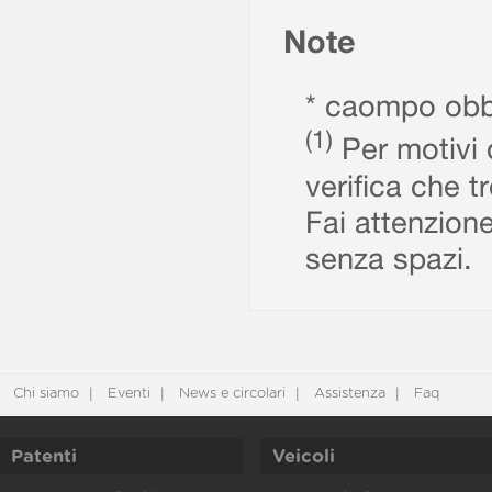
Note
* caompo obbl
(1)
Per motivi d
verifica che t
Fai attenzione
senza spazi.
Chi siamo
Eventi
News e circolari
Assistenza
Faq
Patenti
Veicoli