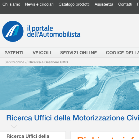
Chi siamo
News e circolari
Catalogo prodotti
Assistenza
Contatti
PATENTI
VEICOLI
SERVIZI ONLINE
CODICE DELL
Servizi online
//
Ricerca e Gestione UMC
Ricerca Uffici della Motorizzazione Civi
Ricerca Uffici della