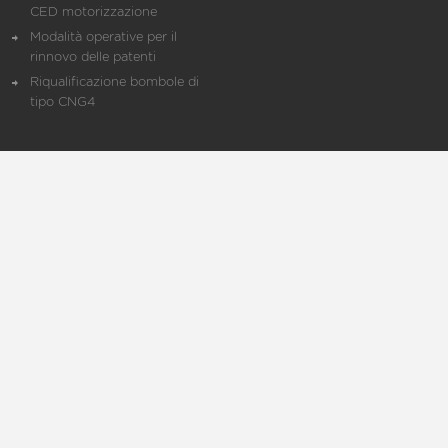
CED motorizzazione
Modalità operative per il
rinnovo delle patenti
Riqualificazione bombole di
tipo CNG4