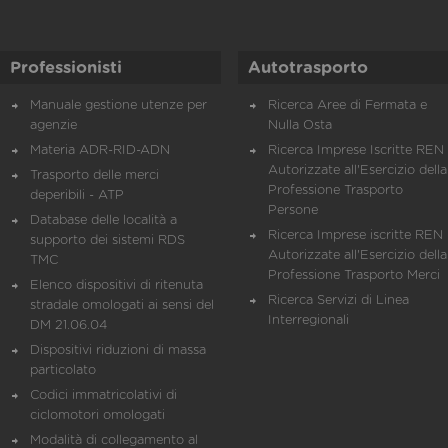
Professionisti
Autotrasporto
Manuale gestione utenze per
Ricerca Aree di Fermata e
agenzie
Nulla Osta
Materia ADR-RID-ADN
Ricerca Imprese Iscritte REN 
Autorizzate all'Esercizio della
Trasporto delle merci
Professione Trasporto
deperibili - ATP
Persone
Database delle località a
Ricerca Imprese iscritte REN 
supporto dei sistemi RDS
Autorizzate all'Esercizio della
TMC
Professione Trasporto Merci
Elenco dispositivi di ritenuta
Ricerca Servizi di Linea
stradale omologati ai sensi del
Interregionali
DM 21.06.04
Dispositivi riduzioni di massa
particolato
Codici immatricolativi di
ciclomotori omologati
Modalità di collegamento al