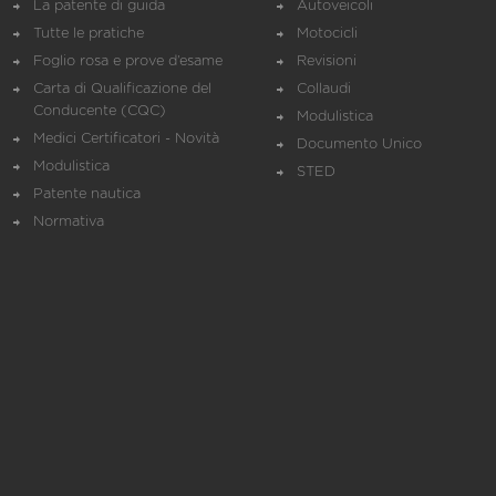
La patente di guida
Autoveicoli
Tutte le pratiche
Motocicli
Foglio rosa e prove d’esame
Revisioni
Carta di Qualificazione del
Collaudi
Conducente (CQC)
Modulistica
Medici Certificatori - Novità
Documento Unico
Modulistica
STED
Patente nautica
Normativa