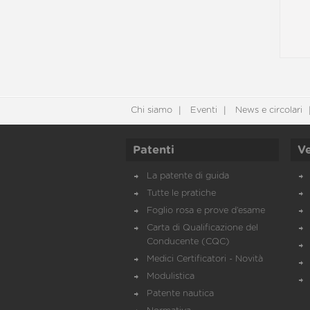
Chi siamo
Eventi
News e circolari
Patenti
Ve
La patente di guida
Tutte le pratiche
Foglio rosa e prove d’esame
Carta di Qualificazione del
Conducente (CQC)
Medici Certificatori - Novità
Modulistica
Patente nautica