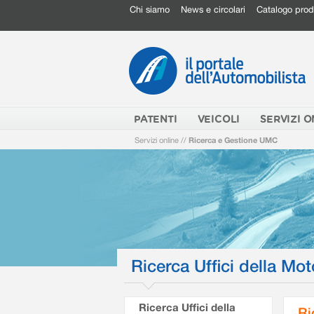
Chi siamo
News e circolari
Catalogo prod
PATENTI
VEICOLI
SERVIZI O
Servizi online
//
Ricerca e Gestione UMC
Ricerca Uffici della Mot
Ricerca Uffici della
Ri