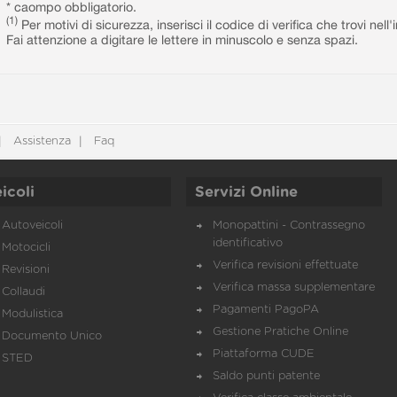
* caompo obbligatorio.
(1)
Per motivi di sicurezza, inserisci il codice di verifica che trovi nel
Fai attenzione a digitare le lettere in minuscolo e senza spazi.
Assistenza
Faq
icoli
Servizi Online
Autoveicoli
Monopattini - Contrassegno
identificativo
Motocicli
Verifica revisioni effettuate
Revisioni
Verifica massa supplementare
Collaudi
Pagamenti PagoPA
Modulistica
Gestione Pratiche Online
Documento Unico
Piattaforma CUDE
STED
Saldo punti patente