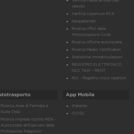
Verifica classe ambientale
veicolo
Verifica copertura RCA
Neopatentati
Ricerca Uffici della
Motorizzazione Civile
Ricerca officine autorizzate
Ricerca Medici Certificatori
Statistiche immatricolazioni
REGISTRO ELETTRONICO
NCC TAXI – RENT
RUI - Registro Unico Ispettori
utotrasporto
App Mobile
Ricerca Aree di Fermata e
iPatente
Nulla Osta
iCCISS
Ricerca Imprese Iscritte REN -
Autorizzate all'Esercizio della
Professione Trasporto