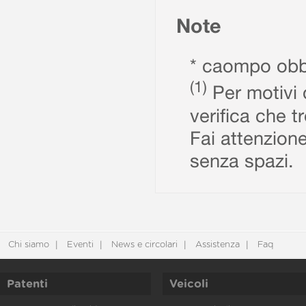
Note
* caompo obbl
(1)
Per motivi d
verifica che t
Fai attenzione
senza spazi.
Chi siamo
Eventi
News e circolari
Assistenza
Faq
Patenti
Veicoli