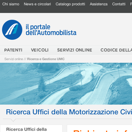
Chi siamo
News e circolari
Catalogo prodotti
Assistenza
Contatti
PATENTI
VEICOLI
SERVIZI ONLINE
CODICE DELL
Servizi online
//
Ricerca e Gestione UMC
Ricerca Uffici della Motorizzazione Civi
Ricerca Uffici della