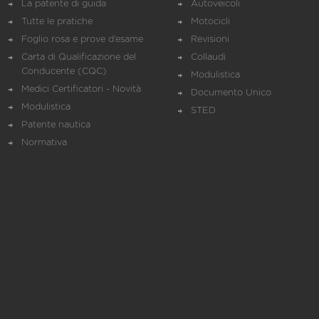
La patente di guida
Autoveicoli
Tutte le pratiche
Motocicli
Foglio rosa e prove d’esame
Revisioni
Carta di Qualificazione del
Collaudi
Conducente (CQC)
Modulistica
Medici Certificatori - Novità
Documento Unico
Modulistica
STED
Patente nautica
Normativa