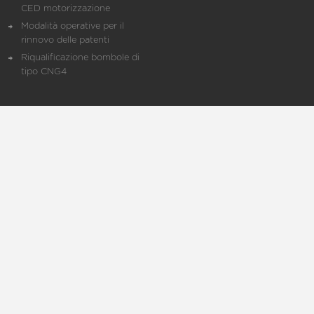
CED motorizzazione
Modalità operative per il
rinnovo delle patenti
Riqualificazione bombole di
tipo CNG4