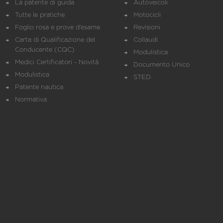
La patente di guida
Autoveicoli
Tutte le pratiche
Motocicli
Foglio rosa e prove d’esame
Revisioni
Carta di Qualificazione del
Collaudi
Conducente (CQC)
Modulistica
Medici Certificatori - Novità
Documento Unico
Modulistica
STED
Patente nautica
Normativa