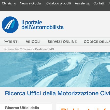
Chi siamo
News e circolari
Catalogo prodotti
Assistenza
Contatti
PATENTI
VEICOLI
SERVIZI ONLINE
CODICE DELL
Servizi online
//
Ricerca e Gestione UMC
Ricerca Uffici della Motorizzazione Civi
Ricerca Uffici della