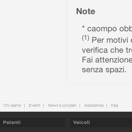
Note
* caompo obbl
(1)
Per motivi d
verifica che t
Fai attenzione
senza spazi.
Chi siamo
Eventi
News e circolari
Assistenza
Faq
Patenti
Veicoli