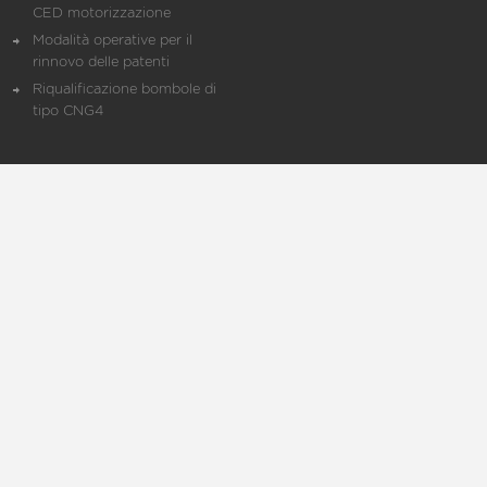
CED motorizzazione
Modalità operative per il
rinnovo delle patenti
Riqualificazione bombole di
tipo CNG4