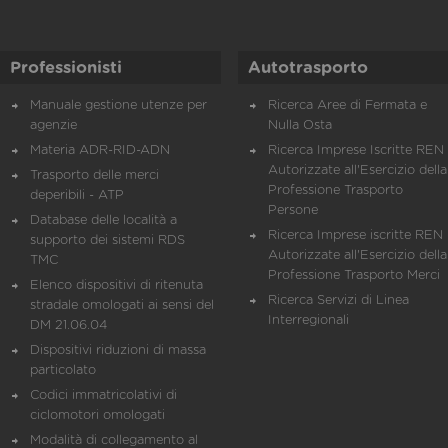
Professionisti
Autotrasporto
Manuale gestione utenze per
Ricerca Aree di Fermata e
agenzie
Nulla Osta
Materia ADR-RID-ADN
Ricerca Imprese Iscritte REN 
Autorizzate all'Esercizio della
Trasporto delle merci
Professione Trasporto
deperibili - ATP
Persone
Database delle località a
Ricerca Imprese iscritte REN 
supporto dei sistemi RDS
Autorizzate all'Esercizio della
TMC
Professione Trasporto Merci
Elenco dispositivi di ritenuta
Ricerca Servizi di Linea
stradale omologati ai sensi del
Interregionali
DM 21.06.04
Dispositivi riduzioni di massa
particolato
Codici immatricolativi di
ciclomotori omologati
Modalità di collegamento al