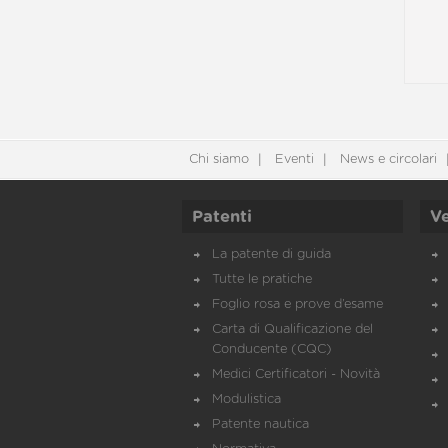
Chi siamo
Eventi
News e circolari
Patenti
Ve
La patente di guida
Tutte le pratiche
Foglio rosa e prove d’esame
Carta di Qualificazione del
Conducente (CQC)
Medici Certificatori - Novità
Modulistica
Patente nautica