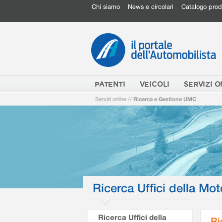
Chi siamo
News e circolari
Catalogo prod
PATENTI
VEICOLI
SERVIZI O
Servizi online
//
Ricerca e Gestione UMC
Ricerca Uffici della Mot
Ricerca Uffici della
Ri