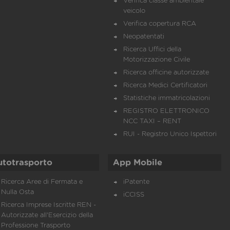
Verifica classe ambientale
veicolo
Verifica copertura RCA
Neopatentati
Ricerca Uffici della
Motorizzazione Civile
Ricerca officine autorizzate
Ricerca Medici Certificatori
Statistiche immatricolazioni
REGISTRO ELETTRONICO
NCC TAXI – RENT
RUI - Registro Unico Ispettori
utotrasporto
App Mobile
Ricerca Aree di Fermata e
iPatente
Nulla Osta
iCCISS
Ricerca Imprese Iscritte REN -
Autorizzate all'Esercizio della
Professione Trasporto