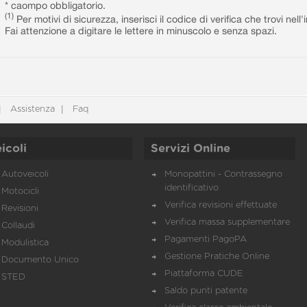
* caompo obbligatorio.
(1)
Per motivi di sicurezza, inserisci il codice di verifica che trovi nel
Fai attenzione a digitare le lettere in minuscolo e senza spazi.
Assistenza
Faq
icoli
Servizi Online
Autoveicoli
Monopattini - Contrassegno
identificativo
Motocicli
Verifica revisioni effettuate
Revisioni
Verifica massa supplementare
Collaudi
Pagamenti PagoPA
Modulistica
Gestione Pratiche Online
Documento Unico
Piattaforma CUDE
STED
Saldo punti patente