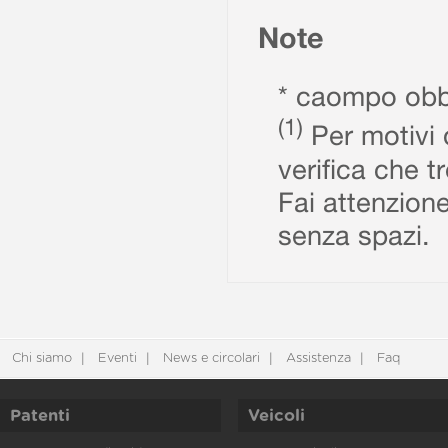
Note
* caompo obbl
(1)
Per motivi d
verifica che t
Fai attenzione
senza spazi.
Chi siamo
Eventi
News e circolari
Assistenza
Faq
Patenti
Veicoli