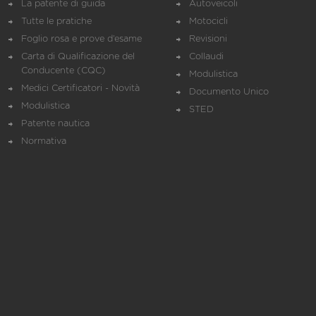
La patente di guida
Autoveicoli
Tutte le pratiche
Motocicli
Foglio rosa e prove d’esame
Revisioni
Carta di Qualificazione del
Collaudi
Conducente (CQC)
Modulistica
Medici Certificatori - Novità
Documento Unico
Modulistica
STED
Patente nautica
Normativa