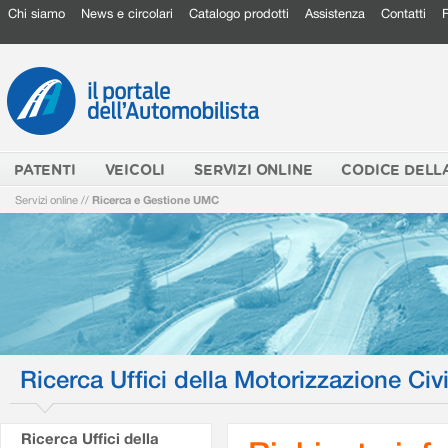
Chi siamo
News e circolari
Catalogo prodotti
Assistenza
Contatti
PATENTI
VEICOLI
SERVIZI ONLINE
CODICE DELL
Servizi online
//
Ricerca e Gestione UMC
Ricerca Uffici della Motorizzazione Civi
Ricerca Uffici della