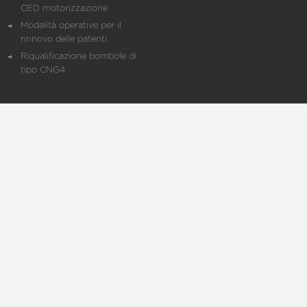
CED motorizzazione
Modalità operative per il
rinnovo delle patenti
Riqualificazione bombole di
tipo CNG4