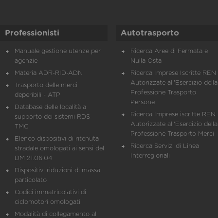
Professionisti
Autotrasporto
Manuale gestione utenze per
Ricerca Aree di Fermata e
agenzie
Nulla Osta
Materia ADR-RID-ADN
Ricerca Imprese Iscritte REN 
Autorizzate all'Esercizio della
Trasporto delle merci
Professione Trasporto
deperibili - ATP
Persone
Database delle località a
Ricerca Imprese iscritte REN 
supporto dei sistemi RDS
Autorizzate all'Esercizio della
TMC
Professione Trasporto Merci
Elenco dispositivi di ritenuta
Ricerca Servizi di Linea
stradale omologati ai sensi del
Interregionali
DM 21.06.04
Dispositivi riduzioni di massa
particolato
Codici immatricolativi di
ciclomotori omologati
Modalità di collegamento al