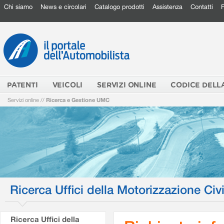
Chi siamo
News e circolari
Catalogo prodotti
Assistenza
Contatti
PATENTI
VEICOLI
SERVIZI ONLINE
CODICE DELL
Servizi online
//
Ricerca e Gestione UMC
Ricerca Uffici della Motorizzazione Civi
Ricerca Uffici della