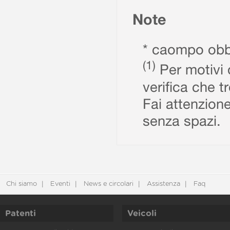
Note
* caompo obbl
(1)
Per motivi d
verifica che t
Fai attenzione
senza spazi.
Chi siamo
Eventi
News e circolari
Assistenza
Faq
Patenti
Veicoli