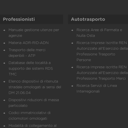
Professionisti
Autotrasporto
Manuale gestione utenze per
Ricerca Aree di Fermata e
agenzie
Nulla Osta
Materia ADR-RID-ADN
Ricerca Imprese Iscritte REN 
Autorizzate all'Esercizio della
Trasporto delle merci
Professione Trasporto
deperibili - ATP
Persone
Database delle località a
Ricerca Imprese iscritte REN 
supporto dei sistemi RDS
Autorizzate all'Esercizio della
TMC
Professione Trasporto Merci
Elenco dispositivi di ritenuta
Ricerca Servizi di Linea
stradale omologati ai sensi del
Interregionali
DM 21.06.04
Dispositivi riduzioni di massa
particolato
Codici immatricolativi di
ciclomotori omologati
Modalità di collegamento al