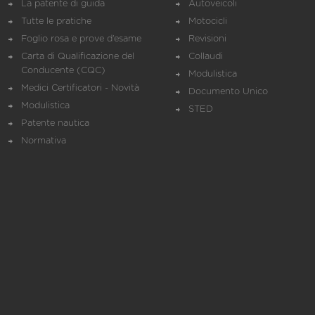
La patente di guida
Autoveicoli
Tutte le pratiche
Motocicli
Foglio rosa e prove d’esame
Revisioni
Carta di Qualificazione del
Collaudi
Conducente (CQC)
Modulistica
Medici Certificatori - Novità
Documento Unico
Modulistica
STED
Patente nautica
Normativa