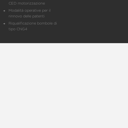
CED motorizzazione
Modalità operative per il
rinnovo delle patenti
Riqualificazione bombole di
tipo CNG4