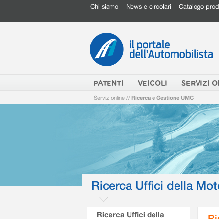
Chi siamo
News e circolari
Catalogo prod
PATENTI
VEICOLI
SERVIZI O
Servizi online
//
Ricerca e Gestione UMC
Ricerca Uffici della Mot
Ricerca Uffici della
Ri