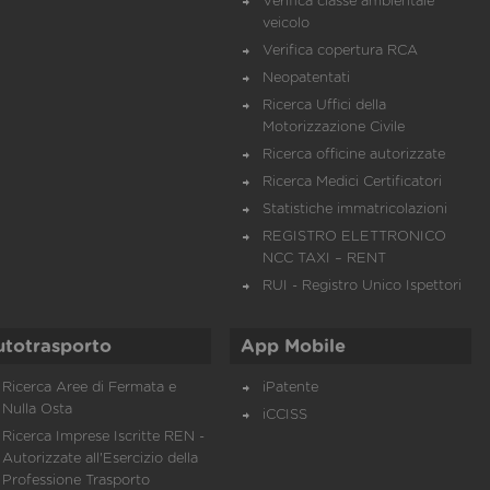
Verifica classe ambientale
veicolo
Verifica copertura RCA
Neopatentati
Ricerca Uffici della
Motorizzazione Civile
Ricerca officine autorizzate
Ricerca Medici Certificatori
Statistiche immatricolazioni
REGISTRO ELETTRONICO
NCC TAXI – RENT
RUI - Registro Unico Ispettori
utotrasporto
App Mobile
Ricerca Aree di Fermata e
iPatente
Nulla Osta
iCCISS
Ricerca Imprese Iscritte REN -
Autorizzate all'Esercizio della
Professione Trasporto