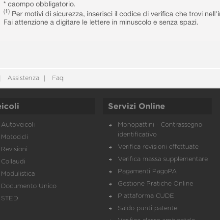
* caompo obbligatorio.
(1)
Per motivi di sicurezza, inserisci il codice di verifica che trovi nel
Fai attenzione a digitare le lettere in minuscolo e senza spazi.
Assistenza
Faq
icoli
Servizi Online
Autoveicoli
Monopattini - Contrassegno
identificativo
Motocicli
Verifica revisioni effettuate
Revisioni
Verifica massa supplementare
Collaudi
Pagamenti PagoPA
Modulistica
Gestione Pratiche Online
Documento Unico
Piattaforma CUDE
STED
Saldo punti patente