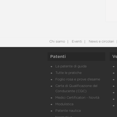
Chi siamo
Eventi
News e circolari
Patenti
Ve
La patente di guida
Tutte le pratiche
Foglio rosa e prove d’esame
Carta di Qualificazione del
Conducente (CQC)
Medici Certificatori - Novità
Modulistica
Patente nautica