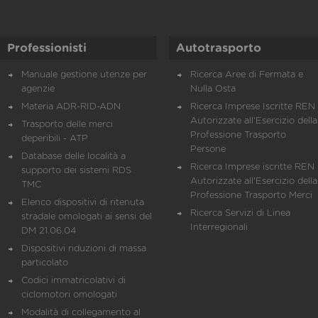
Professionisti
Autotrasporto
Manuale gestione utenze per
Ricerca Aree di Fermata e
agenzie
Nulla Osta
Materia ADR-RID-ADN
Ricerca Imprese Iscritte REN 
Autorizzate all'Esercizio della
Trasporto delle merci
Professione Trasporto
deperibili - ATP
Persone
Database delle località a
Ricerca Imprese iscritte REN 
supporto dei sistemi RDS
Autorizzate all'Esercizio della
TMC
Professione Trasporto Merci
Elenco dispositivi di ritenuta
Ricerca Servizi di Linea
stradale omologati ai sensi del
Interregionali
DM 21.06.04
Dispositivi riduzioni di massa
particolato
Codici immatricolativi di
ciclomotori omologati
Modalità di collegamento al