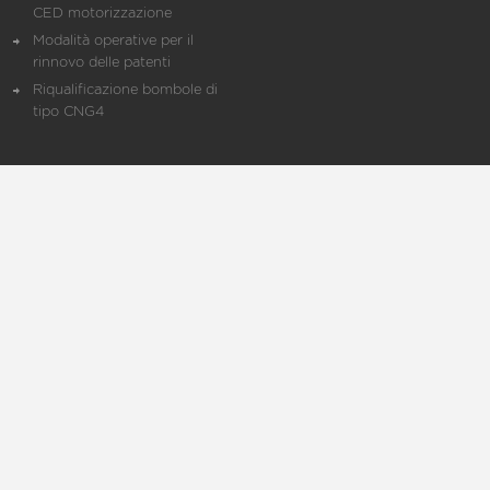
CED motorizzazione
Modalità operative per il
rinnovo delle patenti
Riqualificazione bombole di
tipo CNG4