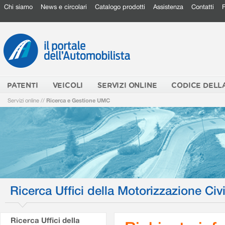
Chi siamo
News e circolari
Catalogo prodotti
Assistenza
Contatti
PATENTI
VEICOLI
SERVIZI ONLINE
CODICE DELL
Servizi online
//
Ricerca e Gestione UMC
Ricerca Uffici della Motorizzazione Civi
Ricerca Uffici della