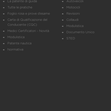
La patente di guida
Autoveicoli
Tutte le pratiche
Motocicli
Foglio rosa e prove d’esame
Revisioni
Carta di Qualificazione del
Collaudi
Conducente (CQC)
Modulistica
Medici Certificatori - Novità
Documento Unico
Modulistica
STED
Patente nautica
Normativa