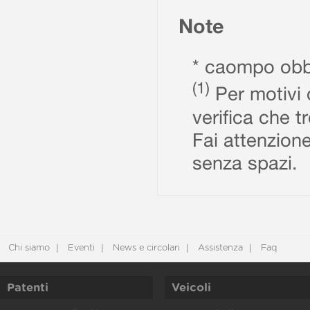
Note
* caompo obbl
(1)
Per motivi d
verifica che t
Fai attenzione
senza spazi.
Chi siamo
Eventi
News e circolari
Assistenza
Faq
Patenti
Veicoli