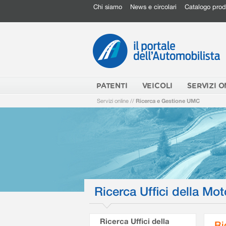
Chi siamo
News e circolari
Catalogo prod
PATENTI
VEICOLI
SERVIZI O
Servizi online
//
Ricerca e Gestione UMC
Ricerca Uffici della Mot
Ricerca Uffici della
Ri