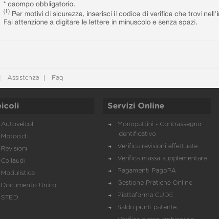
* caompo obbligatorio.
(1)
Per motivi di sicurezza, inserisci il codice di verifica che trovi nel
Fai attenzione a digitare le lettere in minuscolo e senza spazi.
Assistenza
Faq
icoli
Servizi Online
Autoveicoli
Monopattini - Contrassegno
identificativo
Motocicli
Verifica revisioni effettuate
Revisioni
Verifica massa supplementare
Collaudi
Pagamenti PagoPA
Modulistica
Gestione Pratiche Online
Documento Unico
Piattaforma CUDE
STED
Saldo punti patente