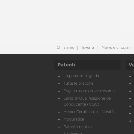
Chi siamo
Eventi
News e circolari
Patenti
Ve
La patente di guida
Tutte le pratiche
Foglio rosa e prove d’esame
Carta di Qualificazione del
Conducente (CQC)
Medici Certificatori - Novità
Modulistica
Patente nautica