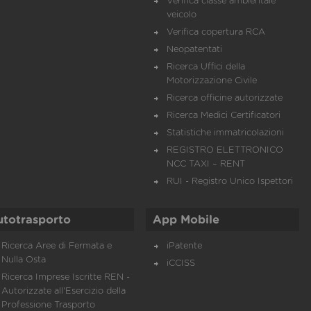
Verifica classe ambientale
veicolo
Verifica copertura RCA
Neopatentati
Ricerca Uffici della
Motorizzazione Civile
Ricerca officine autorizzate
Ricerca Medici Certificatori
Statistiche immatricolazioni
REGISTRO ELETTRONICO
NCC TAXI – RENT
RUI - Registro Unico Ispettori
utotrasporto
App Mobile
Ricerca Aree di Fermata e
iPatente
Nulla Osta
iCCISS
Ricerca Imprese Iscritte REN -
Autorizzate all'Esercizio della
Professione Trasporto