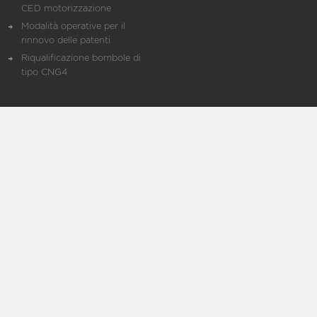
CED motorizzazione
Modalità operative per il
rinnovo delle patenti
Riqualificazione bombole di
tipo CNG4