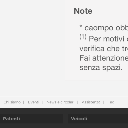
Note
* caompo obbl
(1)
Per motivi d
verifica che t
Fai attenzione
senza spazi.
Chi siamo
Eventi
News e circolari
Assistenza
Faq
Patenti
Veicoli