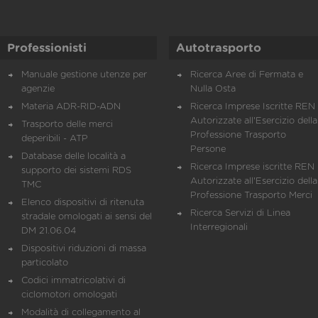
Professionisti
Autotrasporto
Manuale gestione utenze per
Ricerca Aree di Fermata e
agenzie
Nulla Osta
Materia ADR-RID-ADN
Ricerca Imprese Iscritte REN 
Autorizzate all'Esercizio della
Trasporto delle merci
Professione Trasporto
deperibili - ATP
Persone
Database delle località a
Ricerca Imprese iscritte REN 
supporto dei sistemi RDS
Autorizzate all'Esercizio della
TMC
Professione Trasporto Merci
Elenco dispositivi di ritenuta
Ricerca Servizi di Linea
stradale omologati ai sensi del
Interregionali
DM 21.06.04
Dispositivi riduzioni di massa
particolato
Codici immatricolativi di
ciclomotori omologati
Modalità di collegamento al