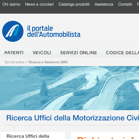
Chi siamo
News e circolari
Catalogo prodotti
Assistenza
Contatti
PATENTI
VEICOLI
SERVIZI ONLINE
CODICE DELL
Servizi online
//
Ricerca e Gestione UMC
Ricerca Uffici della Motorizzazione Civi
Ricerca Uffici della