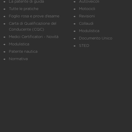
La patente di guida
Autoveicoli
Tutte le pratiche
Motocicli
Foglio rosa e prove d’esame
Revisioni
Carta di Qualificazione del
Collaudi
Conducente (CQC)
Modulistica
Medici Certificatori - Novità
Documento Unico
Modulistica
STED
Patente nautica
Normativa