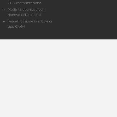
CED motorizzazione
Modalità operative per il
rinnovo delle patenti
Riqualificazione bombole di
tipo CNG4