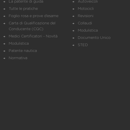
La patente di guida
Autoveicoli
Tutte le pratiche
Motocicli
Foglio rosa e prove d’esame
Revisioni
Carta di Qualificazione del
Collaudi
Conducente (CQC)
Modulistica
Medici Certificatori - Novità
Documento Unico
Modulistica
STED
Patente nautica
Normativa