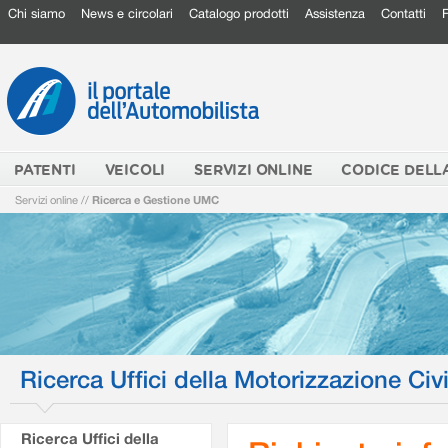
Chi siamo
News e circolari
Catalogo prodotti
Assistenza
Contatti
PATENTI
VEICOLI
SERVIZI ONLINE
CODICE DELL
Servizi online
//
Ricerca e Gestione UMC
Ricerca Uffici della Motorizzazione Civi
Ricerca Uffici della