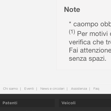
Note
* caompo obbl
(1)
Per motivi d
verifica che t
Fai attenzione
senza spazi.
Chi siamo
Eventi
News e circolari
Assistenza
Faq
Patenti
Veicoli