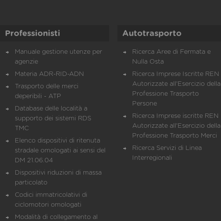
Professionisti
Autotrasporto
Manuale gestione utenze per
Ricerca Aree di Fermata e
agenzie
Nulla Osta
Materia ADR-RID-ADN
Ricerca Imprese Iscritte REN 
Autorizzate all'Esercizio della
Trasporto delle merci
Professione Trasporto
deperibili - ATP
Persone
Database delle località a
Ricerca Imprese iscritte REN 
supporto dei sistemi RDS
Autorizzate all'Esercizio della
TMC
Professione Trasporto Merci
Elenco dispositivi di ritenuta
Ricerca Servizi di Linea
stradale omologati ai sensi del
Interregionali
DM 21.06.04
Dispositivi riduzioni di massa
particolato
Codici immatricolativi di
ciclomotori omologati
Modalità di collegamento al