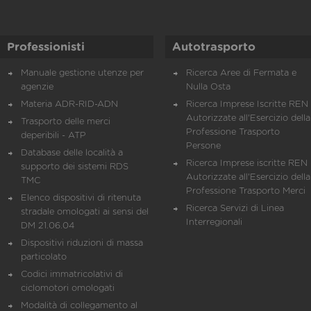
Professionisti
Autotrasporto
Manuale gestione utenze per
Ricerca Aree di Fermata e
agenzie
Nulla Osta
Materia ADR-RID-ADN
Ricerca Imprese Iscritte REN 
Autorizzate all'Esercizio della
Trasporto delle merci
Professione Trasporto
deperibili - ATP
Persone
Database delle località a
Ricerca Imprese iscritte REN 
supporto dei sistemi RDS
Autorizzate all'Esercizio della
TMC
Professione Trasporto Merci
Elenco dispositivi di ritenuta
Ricerca Servizi di Linea
stradale omologati ai sensi del
Interregionali
DM 21.06.04
Dispositivi riduzioni di massa
particolato
Codici immatricolativi di
ciclomotori omologati
Modalità di collegamento al