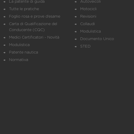
La patente di guida
Autoveicoli
Tutte le pratiche
Motocicli
Foglio rosa e prove d’esame
Revisioni
Carta di Qualificazione del
Collaudi
Conducente (CQC)
Modulistica
Medici Certificatori - Novità
Documento Unico
Modulistica
STED
Patente nautica
Normativa