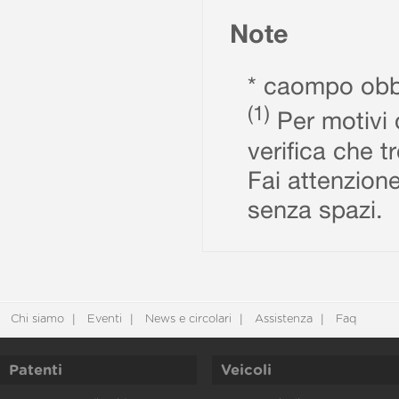
Note
* caompo obbl
(1)
Per motivi d
verifica che t
Fai attenzione
senza spazi.
Chi siamo
Eventi
News e circolari
Assistenza
Faq
Patenti
Veicoli