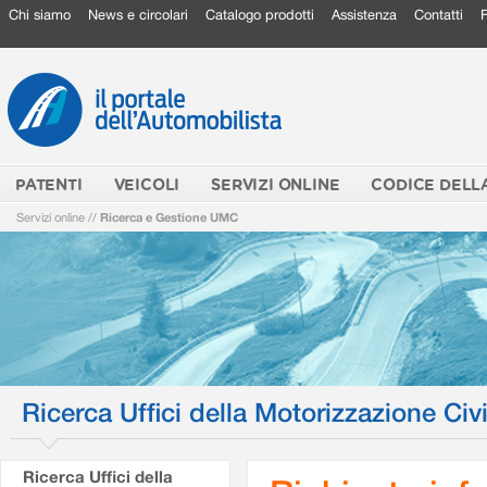
Chi siamo
News e circolari
Catalogo prodotti
Assistenza
Contatti
PATENTI
VEICOLI
SERVIZI ONLINE
CODICE DELL
Servizi online
//
Ricerca e Gestione UMC
Ricerca Uffici della Motorizzazione Civi
Ricerca Uffici della