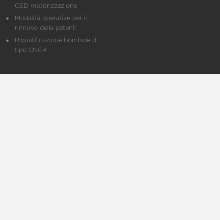
CED motorizzazione
Modalità operative per il
rinnovo delle patenti
Riqualificazione bombole di
tipo CNG4