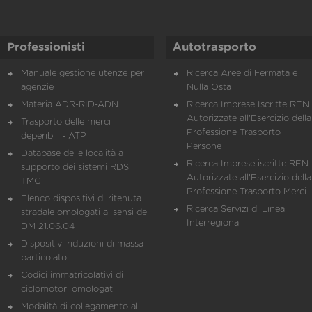
Professionisti
Autotrasporto
Manuale gestione utenze per
Ricerca Aree di Fermata e
agenzie
Nulla Osta
Materia ADR-RID-ADN
Ricerca Imprese Iscritte REN 
Autorizzate all'Esercizio della
Trasporto delle merci
Professione Trasporto
deperibili - ATP
Persone
Database delle località a
Ricerca Imprese iscritte REN 
supporto dei sistemi RDS
Autorizzate all'Esercizio della
TMC
Professione Trasporto Merci
Elenco dispositivi di ritenuta
Ricerca Servizi di Linea
stradale omologati ai sensi del
Interregionali
DM 21.06.04
Dispositivi riduzioni di massa
particolato
Codici immatricolativi di
ciclomotori omologati
Modalità di collegamento al