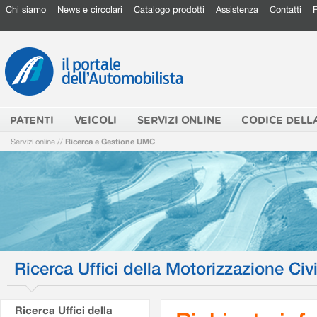
Chi siamo
News e circolari
Catalogo prodotti
Assistenza
Contatti
PATENTI
VEICOLI
SERVIZI ONLINE
CODICE DELL
Servizi online
//
Ricerca e Gestione UMC
Ricerca Uffici della Motorizzazione Civi
Ricerca Uffici della