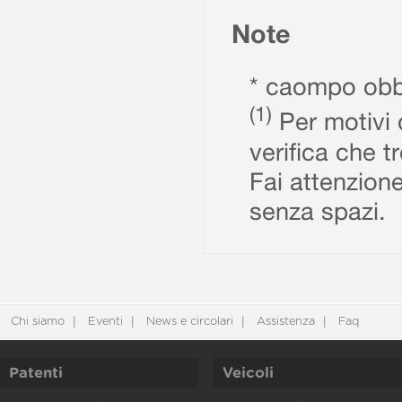
Note
* caompo obbl
(1)
Per motivi d
verifica che t
Fai attenzione
senza spazi.
Chi siamo
Eventi
News e circolari
Assistenza
Faq
Patenti
Veicoli