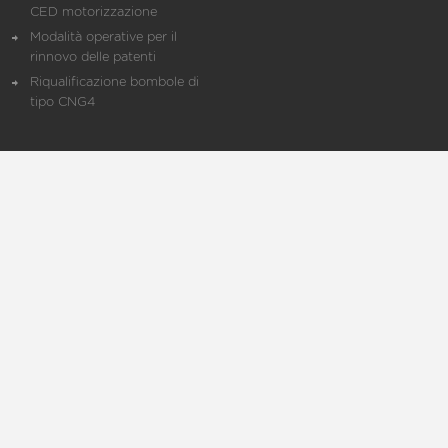
CED motorizzazione
Modalità operative per il
rinnovo delle patenti
Riqualificazione bombole di
tipo CNG4