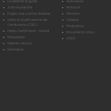
La patente di guida
Autoveicoli
Tutte le pratiche
Motocicli
Foglio rosa e prove d’esame
Revisioni
Carta di Qualificazione del
Collaudi
Conducente (CQC)
Modulistica
Medici Certificatori - Novità
Documento Unico
Modulistica
STED
Patente nautica
Normativa