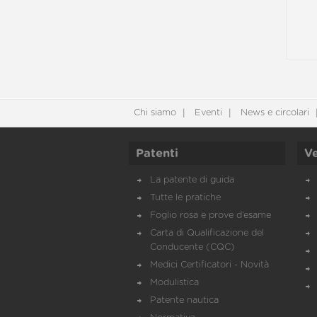
Chi siamo
Eventi
News e circolari
Patenti
Ve
La patente di guida
Tutte le pratiche
Foglio rosa e prove d’esame
Carta di Qualificazione del
Conducente (CQC)
Medici Certificatori - Novità
Modulistica
Patente nautica