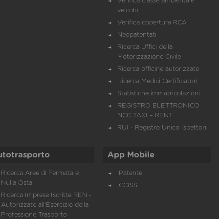
Verifica classe ambientale
veicolo
Verifica copertura RCA
Neopatentati
Ricerca Uffici della
Motorizzazione Civile
Ricerca officine autorizzate
Ricerca Medici Certificatori
Statistiche immatricolazioni
REGISTRO ELETTRONICO
NCC TAXI – RENT
RUI - Registro Unico Ispettori
utotrasporto
App Mobile
Ricerca Aree di Fermata e
iPatente
Nulla Osta
iCCISS
Ricerca Imprese Iscritte REN -
Autorizzate all'Esercizio della
Professione Trasporto