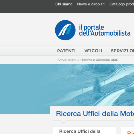
Chi siamo
News e circolari
Catalogo prod
PATENTI
VEICOLI
SERVIZI O
Servizi online
//
Ricerca e Gestione UMC
Ricerca Uffici della Mot
Ricerca Uffici della
Ri