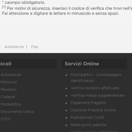
* caompo obbligatorio.
(1)
Per motivi di sicurezza, inserisci il codice di verifica che trovi nel
Fai attenzione a digitare le lettere in minuscolo e senza spazi.
Assistenza
Faq
icoli
Servizi Online
Autoveicoli
Monopattini - Contrassegno
identificativo
Motocicli
Verifica revisioni effettuate
Revisioni
Verifica massa supplementare
Collaudi
Pagamenti PagoPA
Modulistica
Gestione Pratiche Online
Documento Unico
Piattaforma CUDE
STED
Saldo punti patente